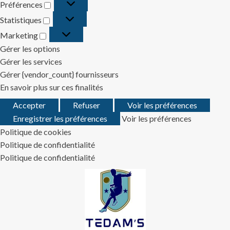
Préférences
Préférences
Statistiques
Statistiques
Marketing
Marketing
Gérer les options
Gérer les services
Gérer {vendor_count} fournisseurs
En savoir plus sur ces finalités
Accepter
Refuser
Voir les préférences
Enregistrer les préférences
Voir les préférences
Politique de cookies
Politique de confidentialité
Politique de confidentialité
Skip
to
content