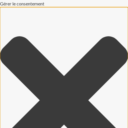
Gérer le consentement