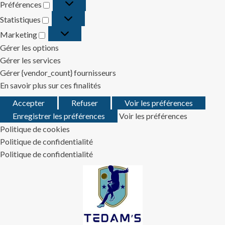
Préférences
Préférences
Statistiques
Statistiques
Marketing
Marketing
Gérer les options
Gérer les services
Gérer {vendor_count} fournisseurs
En savoir plus sur ces finalités
Accepter
Refuser
Voir les préférences
Enregistrer les préférences
Voir les préférences
Politique de cookies
Politique de confidentialité
Politique de confidentialité
Skip
to
content