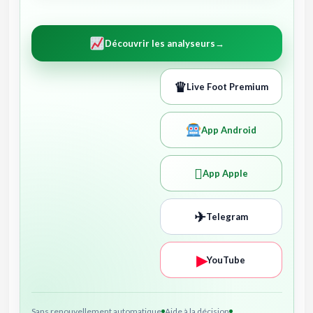
Découvrir les analyseurs
→
♛
Live Foot Premium
App Android

App Apple
✈
Telegram
▶
YouTube
Sans renouvellement automatique
Aide à la décision