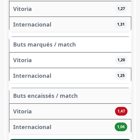
1,27
1,31
Buts marqués / match
1,20
1,25
Buts encaissés / match
1,47
1,06