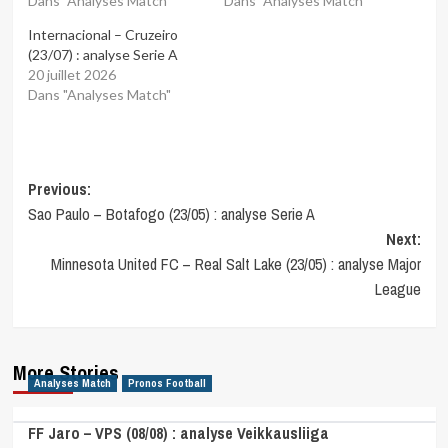
Dans "Analyses Match"
Dans "Analyses Match"
Internacional – Cruzeiro
(23/07) : analyse Serie A
20 juillet 2026
Dans "Analyses Match"
Post
Previous:
Sao Paulo – Botafogo (23/05) : analyse Serie A
navigation
Next:
Minnesota United FC – Real Salt Lake (23/05) : analyse Major
League
More Stories
Analyses Match
Pronos Football
FF Jaro – VPS (08/08) : analyse Veikkausliiga