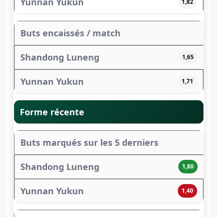
1,82
Buts encaissés / match
1,65
1,71
Forme récente
Buts marqués sur les 5 derniers
1,80
1,40