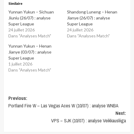
Similaire
Yunnan Yukun – Sichuan
Shandong Luneng – Henan
Jiuniu (26/07) : analyse
Jianye (26/07) : analyse
Super League
Super League
24 juillet 2026
24 juillet 2026
Dans "Analyses Match"
Dans "Analyses Match"
Yunnan Yukun – Henan
Jianye (03/07) : analyse
Super League
1 juillet 2026
Dans "Analyses Match"
Post
Previous:
Portland Fire W – Las Vegas Aces W (10/07) : analyse WNBA
navigation
Next:
VPS – SJK (10/07) : analyse Veikkausliiga