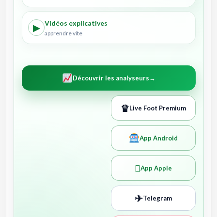
Vidéos explicatives
▶
apprendre vite
Découvrir les analyseurs
→
♛
Live Foot Premium
App Android

App Apple
✈
Telegram