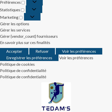
Préférences
Préférences
Statistiques
Statistiques
Marketing
Marketing
Gérer les options
Gérer les services
Gérer {vendor_count} fournisseurs
En savoir plus sur ces finalités
Accepter
Refuser
Voir les préférences
Enregistrer les préférences
Voir les préférences
Politique de cookies
Politique de confidentialité
Politique de confidentialité
Skip
to
content