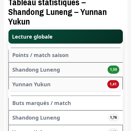
Tableau statistiques –
Shandong Luneng – Yunnan
Yukun
Lecture globale
Points / match saison
1,59
1,41
Buts marqués / match
1,76