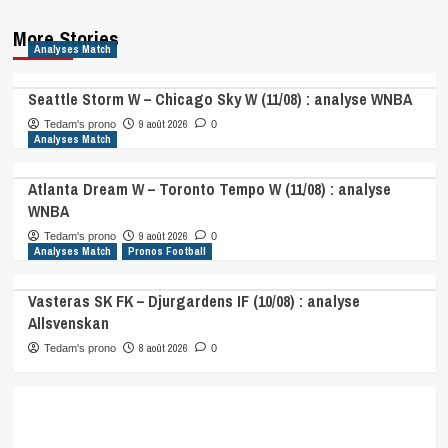
More Stories
Analyses Match
Seattle Storm W – Chicago Sky W (11/08) : analyse WNBA
9 août 2026
Tedam's prono
0
Analyses Match
Atlanta Dream W – Toronto Tempo W (11/08) : analyse
WNBA
9 août 2026
Tedam's prono
0
Analyses Match
Pronos Football
Vasteras SK FK – Djurgardens IF (10/08) : analyse
Allsvenskan
8 août 2026
Tedam's prono
0