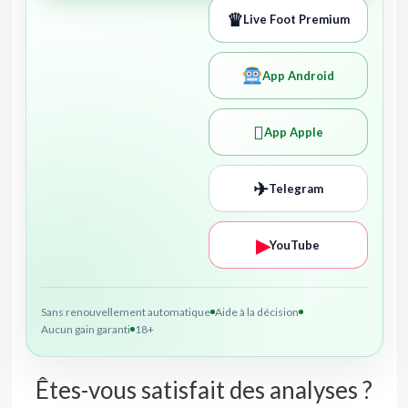
♛
Live Foot Premium
App Android

App Apple
✈
Telegram
▶
YouTube
Sans renouvellement automatique
Aide à la décision
Aucun gain garanti
18+
Êtes-vous satisfait des analyses ?