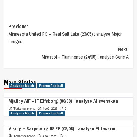
Post
Previous:
Minnesota United FC – Real Salt Lake (23/05) : analyse Major
navigation
League
Next:
Mirassol – Fluminense (24/05) : analyse Serie A
More Stories
Analyses Match
Pronos Football
Mjallby AIF – IF Elfsborg (08/08) : analyse Allsvenskan
6 août 2026
Tedam's prono
0
Analyses Match
Pronos Football
Viking – Sarpsborg 08 FF (08/08) : analyse Eliteserien
6 août 2026
Tedam's prono
0