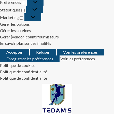
Préférences
Préférences
Statistiques
Statistiques
Marketing
Marketing
Gérer les options
Gérer les services
Gérer {vendor_count} fournisseurs
En savoir plus sur ces finalités
Accepter
Refuser
Voir les préférences
Enregistrer les préférences
Voir les préférences
Politique de cookies
Politique de confidentialité
Politique de confidentialité
Skip
to
content