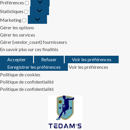
Préférences
Préférences
Statistiques
Statistiques
Marketing
Marketing
Gérer les options
Gérer les services
Gérer {vendor_count} fournisseurs
En savoir plus sur ces finalités
Accepter
Refuser
Voir les préférences
Enregistrer les préférences
Voir les préférences
Politique de cookies
Politique de confidentialité
Politique de confidentialité
Skip
to
content