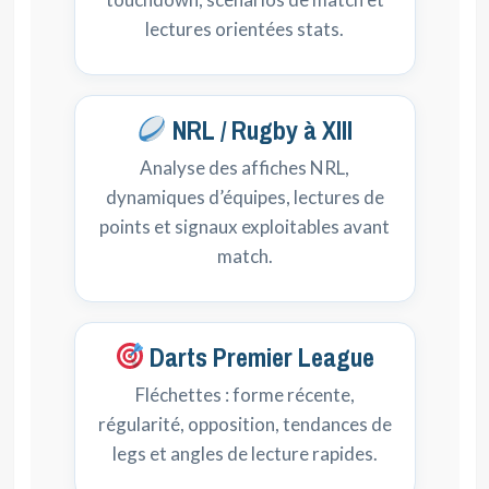
lectures orientées stats.
NRL / Rugby à XIII
Analyse des affiches NRL,
dynamiques d’équipes, lectures de
points et signaux exploitables avant
match.
Darts Premier League
Fléchettes : forme récente,
régularité, opposition, tendances de
legs et angles de lecture rapides.