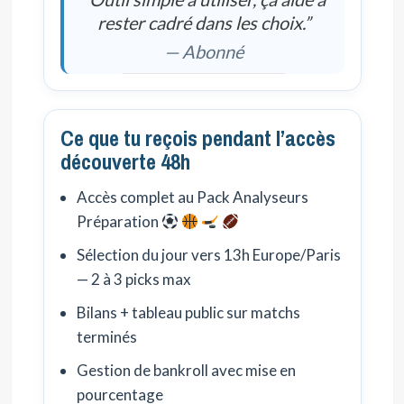
rester cadré dans les choix.”
— Abonné
Ce que tu reçois pendant l’accès
découverte 48h
Accès complet au Pack Analyseurs
Préparation
Sélection du jour vers 13h Europe/Paris
— 2 à 3 picks max
Bilans + tableau public sur matchs
terminés
Gestion de bankroll avec mise en
pourcentage