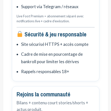
Support via Telegram / réseaux
Live Foot Premium = abonnement séparé avec
notifications live + cadre d’exécution.
Sécurité & jeu responsable
Site sécurisé HTTPS + accès compte
Cadre de mise en pourcentage de
bankroll pour limiter les dérives
Rappels responsables 18+
Rejoins la communauté
Bilans + contenu court stories/shorts +
actus produit.