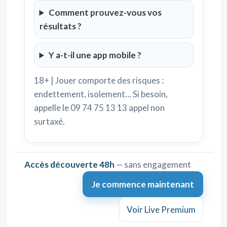
Comment prouvez-vous vos
résultats ?
Y a-t-il une app mobile ?
18+ | Jouer comporte des risques :
endettement, isolement… Si besoin,
appelle le 09 74 75 13 13 appel non
surtaxé.
Accès découverte 48h
— sans engagement
Je commence maintenant
Voir Live Premium