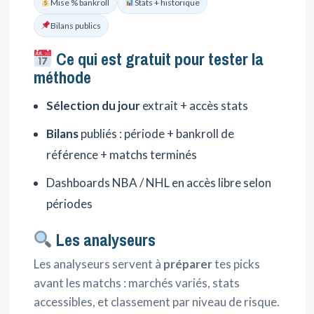
Mise % bankroll
Stats + historique
Bilans publics
Ce qui est gratuit pour tester la
méthode
Sélection du jour
extrait + accès stats
Bilans
publiés : période + bankroll de
référence + matchs terminés
Dashboards NBA / NHL en accès libre selon
périodes
Les analyseurs
Les analyseurs servent à
préparer
tes picks
avant les matchs : marchés variés, stats
accessibles, et classement par niveau de risque.