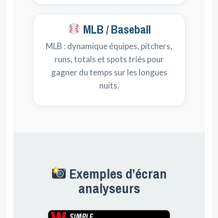
MLB / Baseball
MLB : dynamique équipes, pitchers,
runs, totals et spots triés pour
gagner du temps sur les longues
nuits.
Exemples d’écran
analyseurs