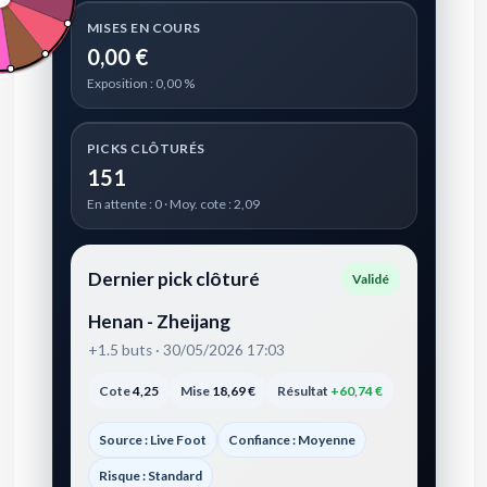
MISES EN COURS
0,00 €
Exposition : 0,00 %
PICKS CLÔTURÉS
151
En attente : 0 · Moy. cote : 2,09
Dernier pick clôturé
Validé
Henan - Zheijang
+1.5 buts · 30/05/2026 17:03
Cote
4,25
Mise
18,69 €
Résultat
+60,74 €
Source : Live Foot
Confiance : Moyenne
Risque : Standard