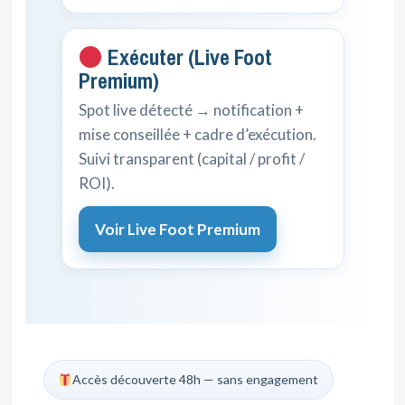
Exécuter (Live Foot
Premium)
Spot live détecté → notification +
mise conseillée + cadre d’exécution.
Suivi transparent (capital / profit /
ROI).
Voir Live Foot Premium
Accès découverte 48h — sans engagement