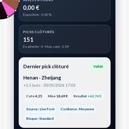
0,00 €
Exposition : 0,00 %
PICKS CLÔTURÉS
151
En attente : 0 · Moy. cote : 2,09
Dernier pick clôturé
Validé
Henan - Zheijang
+1.5 buts · 30/05/2026 17:03
Cote
4,25
Mise
18,69 €
Résultat
+60,74 €
Source : Live Foot
Confiance : Moyenne
Risque : Standard