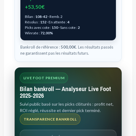
+53,50€
Bilan :
108-42
· Remb. 2
Résolus :
152
· En attente :
4
Picks avec cote :
150
· Sans cote :
2
Winrate :
72,00%
Bankroll de référence :
500,00€
. Les résultats passés
ne garantissent pas les résultats futurs.
LIVE FOOT PREMIUM
Bilan bankroll — Analyseur Live Foot
2025-2026
Suivi public basé sur les picks clôturés : profit net,
ROI réglé, réussite et dernier pick terminé.
TRANSPARENCE BANKROLL