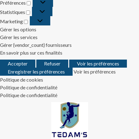
Préférences
Préférences
Statistiques
Statistiques
Marketing
Marketing
Gérer les options
Gérer les services
Gérer {vendor_count} fournisseurs
En savoir plus sur ces finalités
Accepter
Refuser
Voir les préférences
Enregistrer les préférences
Voir les préférences
Politique de cookies
Politique de confidentialité
Politique de confidentialité
Skip
to
content