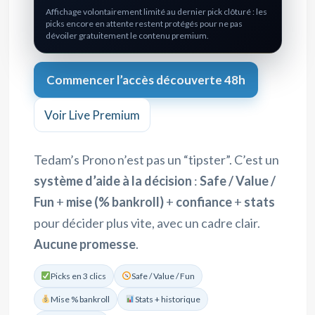
Affichage volontairement limité au dernier pick clôturé : les
picks encore en attente restent protégés pour ne pas
dévoiler gratuitement le contenu premium.
Commencer l’accès découverte 48h
Voir Live Premium
Tedam’s Prono n’est pas un “tipster”. C’est un
système d’aide à la décision
:
Safe / Value /
Fun
+
mise (% bankroll)
+
confiance
+
stats
pour décider plus vite, avec un cadre clair.
Aucune promesse
.
Picks en 3 clics
Safe / Value / Fun
Mise % bankroll
Stats + historique