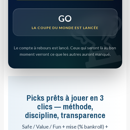
GO
LA COUPE DU MONDE EST LANCÉE
Le compte à rebours est lancé. Ceux qui seront là au bon
moment verront ce que les autres auront manqué.
Picks prêts à jouer en 3
clics — méthode,
discipline, transparence
Safe / Value / Fun + mise (% bankroll) +