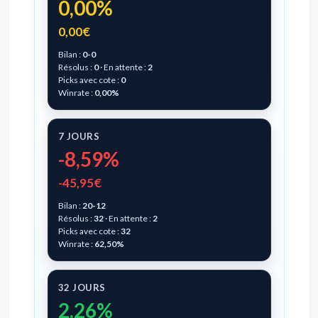
0,00%
0,00€
Bilan :
0-0
Résolus :
0
· En attente :
2
Picks avec cote :
0
Winrate :
0,00%
7 JOURS
-8,59%
-45,95€
Bilan :
20-12
Résolus :
32
· En attente :
2
Picks avec cote :
32
Winrate :
62,50%
32 JOURS
2,26%