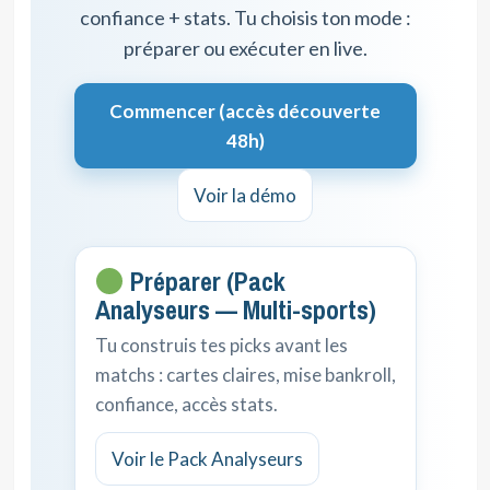
confiance + stats. Tu choisis ton mode :
préparer ou exécuter en live.
Commencer (accès découverte
48h)
Voir la démo
Préparer (Pack
Analyseurs — Multi-sports)
Tu construis tes picks avant les
matchs : cartes claires, mise bankroll,
confiance, accès stats.
Voir le Pack Analyseurs