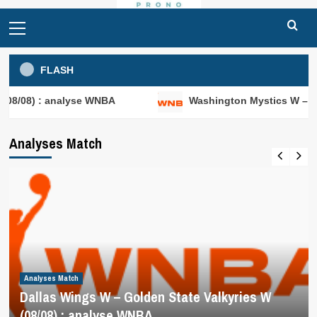
Primary
Menu
FLASH
alyse WNBA
Washington Mystics W – Atlanta Dream W
Analyses Match
Analyses Match
Dallas Wings W – Golden State Valkyries W
(08/08) : analyse WNBA