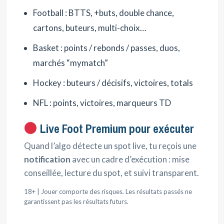
Football : BTTS, +buts, double chance,
cartons, buteurs, multi-choix…
Basket : points / rebonds / passes, duos,
marchés “mymatch”
Hockey : buteurs / décisifs, victoires, totals
NFL : points, victoires, marqueurs TD
Live Foot Premium pour exécuter
Quand l’algo détecte un spot live, tu reçois une
notification
avec un cadre d’exécution : mise
conseillée, lecture du spot, et suivi transparent.
18+ | Jouer comporte des risques. Les résultats passés ne
garantissent pas les résultats futurs.