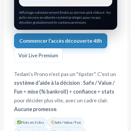
Affichage volontairement limité au dernier pick clôturé : les
picks encore en attente restent protégés pour ne pas
dévoiler gratuitement le contenu premium.
Commencer l’accès découverte 48h
Voir Live Premium
Tedam’s Prono n’est pas un “tipster”. C’est un
système d’aide à la décision
:
Safe / Value /
Fun
+
mise (% bankroll)
+
confiance
+
stats
pour décider plus vite, avec un cadre clair.
Aucune promesse
.
Picks en 3 clics
Safe / Value / Fun