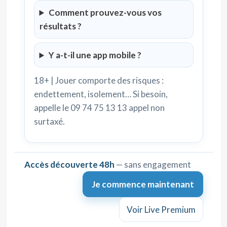
Comment prouvez-vous vos
résultats ?
Y a-t-il une app mobile ?
18+ | Jouer comporte des risques :
endettement, isolement… Si besoin,
appelle le 09 74 75 13 13 appel non
surtaxé.
Accès découverte 48h
— sans engagement
Je commence maintenant
Voir Live Premium