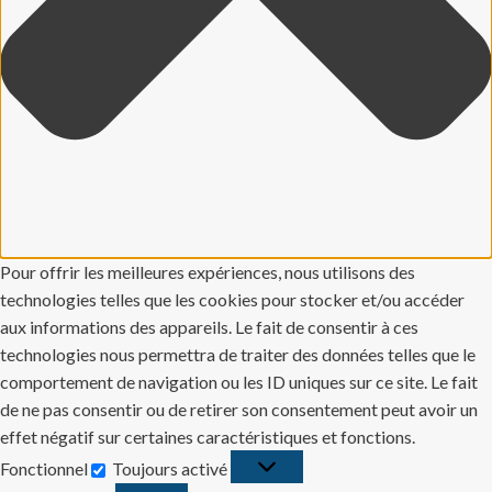
Pour offrir les meilleures expériences, nous utilisons des
technologies telles que les cookies pour stocker et/ou accéder
aux informations des appareils. Le fait de consentir à ces
technologies nous permettra de traiter des données telles que le
comportement de navigation ou les ID uniques sur ce site. Le fait
de ne pas consentir ou de retirer son consentement peut avoir un
effet négatif sur certaines caractéristiques et fonctions.
Fonctionnel
Toujours activé
Fonctionnel