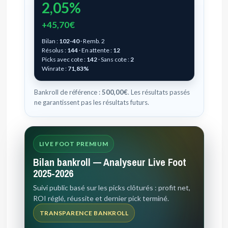
2,05%
+45,70€
Bilan :
102-40
· Remb. 2
Résolus :
144
· En attente :
12
Picks avec cote :
142
· Sans cote :
2
Winrate :
71,83%
Bankroll de référence :
500,00€
. Les résultats passés
ne garantissent pas les résultats futurs.
LIVE FOOT PREMIUM
Bilan bankroll — Analyseur Live Foot
2025-2026
Suivi public basé sur les picks clôturés : profit net,
ROI réglé, réussite et dernier pick terminé.
TRANSPARENCE BANKROLL