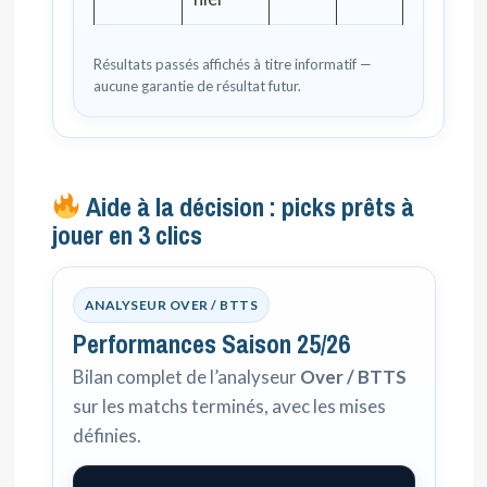
Résultats passés affichés à titre informatif —
aucune garantie de résultat futur.
Aide à la décision : picks prêts à
jouer en 3 clics
ANALYSEUR OVER / BTTS
Performances Saison 25/26
Bilan complet de l’analyseur
Over / BTTS
sur les matchs terminés, avec les mises
définies.