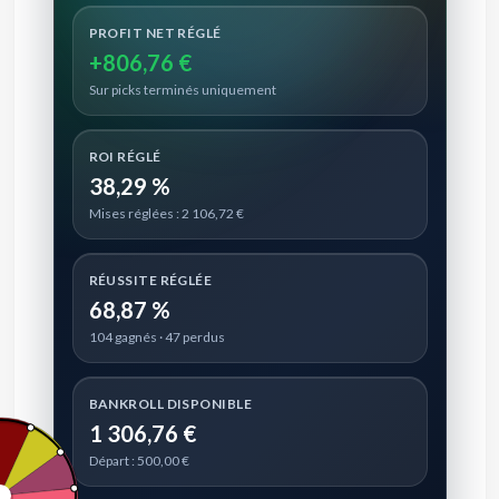
PROFIT NET RÉGLÉ
+806,76 €
Sur picks terminés uniquement
ROI RÉGLÉ
38,29 %
Mises réglées : 2 106,72 €
RÉUSSITE RÉGLÉE
68,87 %
104 gagnés · 47 perdus
BANKROLL DISPONIBLE
1 306,76 €
Départ : 500,00 €