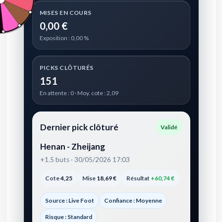
MISES EN COURS
0,00 €
Exposition : 0,00 %
PICKS CLÔTURÉS
151
En attente : 0 · Moy. cote : 2,09
Dernier pick clôturé
Validé
Henan - Zheijang
+1.5 buts · 30/05/2026 17:03
Cote
4,25
Mise
18,69 €
Résultat
+60,74 €
Source : Live Foot
Confiance : Moyenne
Risque : Standard