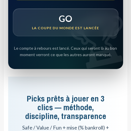
GO
LA COUPE DU MONDE EST LANCÉE
Le compte à rebours est lancé. Ceux qui seront là au bon
moment verront ce que les autres auront manqué.
Picks prêts à jouer en 3
clics — méthode,
discipline, transparence
Safe / Value / Fun + mise (% bankroll) +