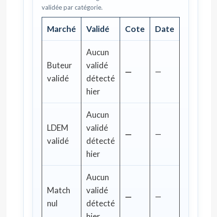
validée par catégorie.
Marché
Validé
Cote
Date
Aucun
Buteur
validé
—
—
validé
détecté
hier
Aucun
LDEM
validé
—
—
validé
détecté
hier
Aucun
Match
validé
—
—
nul
détecté
hier