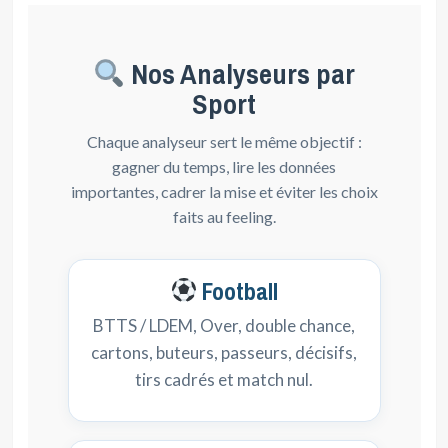
Nos Analyseurs par
Sport
Chaque analyseur sert le même objectif :
gagner du temps, lire les données
importantes, cadrer la mise et éviter les choix
faits au feeling.
Football
BTTS / LDEM, Over, double chance,
cartons, buteurs, passeurs, décisifs,
tirs cadrés et match nul.