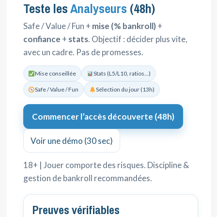
Teste les
Analyseurs
(48h)
Safe / Value / Fun +
mise (% bankroll)
+
confiance
+
stats
. Objectif : décider plus vite,
avec un cadre. Pas de promesses.
Mise conseillée
Stats (L5/L10, ratios…)
Safe / Value / Fun
Sélection du jour (13h)
Commencer l’accès découverte (48h)
Voir une démo (30 sec)
18+ | Jouer comporte des risques. Discipline &
gestion de bankroll recommandées.
Preuves vérifiables