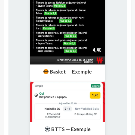
Basket — Exemple
BTTS — Exemple