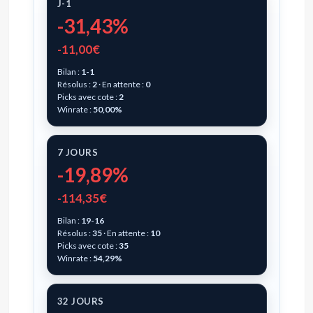
J-1
-31,43%
-11,00€
Bilan :
1-1
Résolus :
2
· En attente :
0
Picks avec cote :
2
Winrate :
50,00%
7 JOURS
-19,89%
-114,35€
Bilan :
19-16
Résolus :
35
· En attente :
10
Picks avec cote :
35
Winrate :
54,29%
32 JOURS