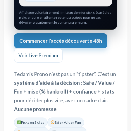
Affichage volontairement limité au dernier pick clôturé : les
picks encore en attente restent protégés pour ne pas
dévoiler gratuitement le contenu premium.
Commencer l’accès découverte 48h
Voir Live Premium
Tedam’s Prono n’est pas un “tipster”. C’est un
système d’aide à la décision
:
Safe / Value /
Fun
+
mise (% bankroll)
+
confiance
+
stats
pour décider plus vite, avec un cadre clair.
Aucune promesse
.
Picks en 3 clics
Safe / Value / Fun