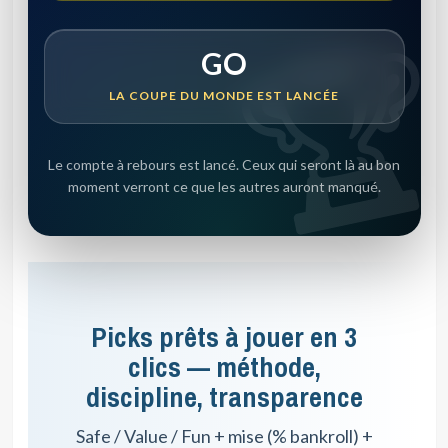
GO
LA COUPE DU MONDE EST LANCÉE
Le compte à rebours est lancé. Ceux qui seront là au bon
moment verront ce que les autres auront manqué.
Picks prêts à jouer en 3
clics — méthode,
discipline, transparence
Safe / Value / Fun + mise (% bankroll) +