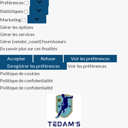
Préférences
Préférences
Statistiques
Statistiques
Marketing
Marketing
Gérer les options
Gérer les services
Gérer {vendor_count} fournisseurs
En savoir plus sur ces finalités
Accepter
Refuser
Voir les préférences
Enregistrer les préférences
Voir les préférences
Politique de cookies
Politique de confidentialité
Politique de confidentialité
Skip
to
content