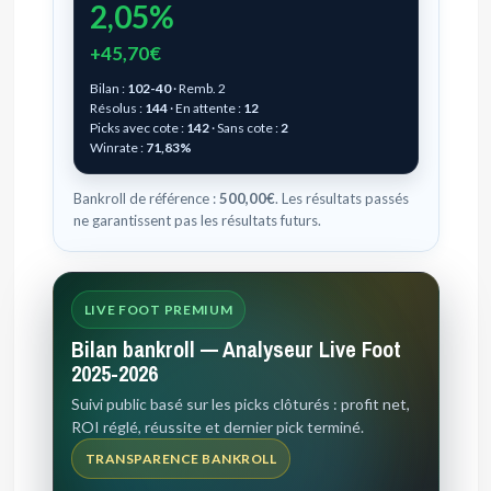
2,05%
+45,70€
Bilan :
102-40
· Remb. 2
Résolus :
144
· En attente :
12
Picks avec cote :
142
· Sans cote :
2
Winrate :
71,83%
Bankroll de référence :
500,00€
. Les résultats passés
ne garantissent pas les résultats futurs.
LIVE FOOT PREMIUM
Bilan bankroll — Analyseur Live Foot
2025-2026
Suivi public basé sur les picks clôturés : profit net,
ROI réglé, réussite et dernier pick terminé.
TRANSPARENCE BANKROLL