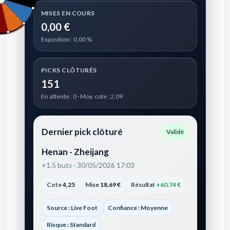
MISES EN COURS
0,00 €
Exposition : 0,00 %
PICKS CLÔTURÉS
151
En attente : 0 · Moy. cote : 2,09
Dernier pick clôturé
Validé
Henan - Zheijang
+1.5 buts · 30/05/2026 17:03
Cote
4,25
Mise
18,69 €
Résultat
+60,74 €
Source : Live Foot
Confiance : Moyenne
Risque : Standard