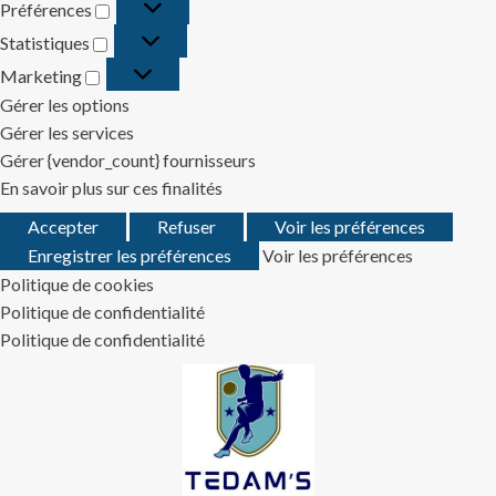
Préférences
Préférences
Statistiques
Statistiques
Marketing
Marketing
Gérer les options
Gérer les services
Gérer {vendor_count} fournisseurs
En savoir plus sur ces finalités
Accepter
Refuser
Voir les préférences
Enregistrer les préférences
Voir les préférences
Politique de cookies
Politique de confidentialité
Politique de confidentialité
Skip
to
content