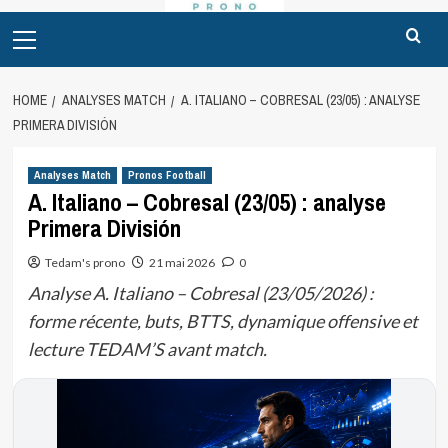
Primary
Menu
HOME
ANALYSES MATCH
A. ITALIANO – COBRESAL (23/05) : ANALYSE
PRIMERA DIVISIÓN
Analyses Match
Pronos Football
A. Italiano – Cobresal (23/05) : analyse
Primera División
Tedam's prono
21 mai 2026
0
Analyse A. Italiano – Cobresal (23/05/2026) :
forme récente, buts, BTTS, dynamique offensive et
lecture TEDAM’S avant match.