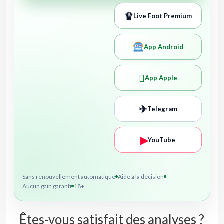
♛
Live Foot Premium
App Android

App Apple
✈
Telegram
▶
YouTube
Sans renouvellement automatique
Aide à la décision
Aucun gain garanti
18+
Êtes-vous satisfait des analyses ?