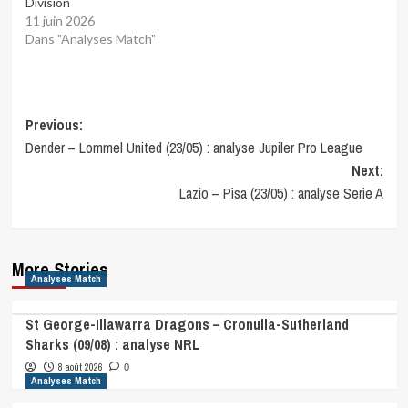
División
11 juin 2026
Dans "Analyses Match"
Post
Previous:
Dender – Lommel United (23/05) : analyse Jupiler Pro League
navigation
Next:
Lazio – Pisa (23/05) : analyse Serie A
More Stories
Analyses Match
St George-Illawarra Dragons – Cronulla-Sutherland
Sharks (09/08) : analyse NRL
8 août 2026
0
Analyses Match