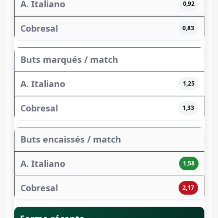
0,92
0,83
Buts marqués / match
1,25
1,33
Buts encaissés / match
1,58
2,17