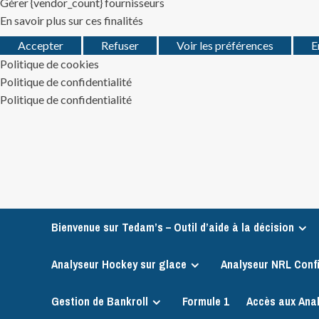
Gérer {vendor_count} fournisseurs
En savoir plus sur ces finalités
Accepter
Refuser
Voir les préférences
E
Politique de cookies
Politique de confidentialité
Politique de confidentialité
Skip
to
content
Bienvenue sur Tedam’s – Outil d’aide à la décision
Analyseur Hockey sur glace
Analyseur NRL Conf
Gestion de Bankroll
Formule 1
Accès aux Ana