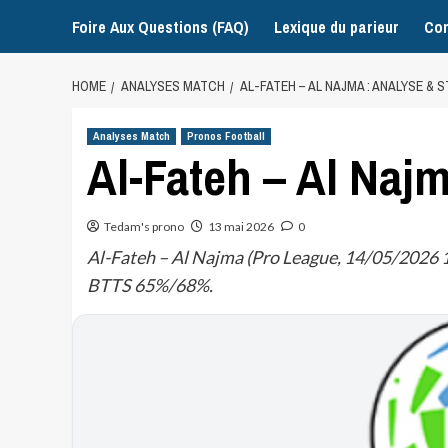
Foire Aux Questions (FAQ)
Lexique du parieur
Con
HOME
ANALYSES MATCH
AL-FATEH – AL NAJMA : ANALYSE & 
Analyses Match
Pronos Football
Al-Fateh – Al Najm
Tedam's prono
13 mai 2026
0
Al-Fateh – Al Najma (Pro League, 14/05/2026 17:
BTTS 65%/68%.