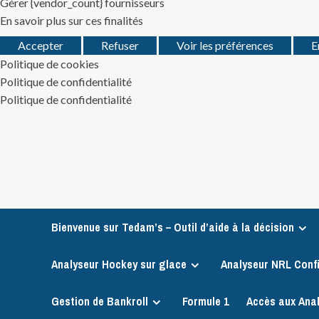
Gérer {vendor_count} fournisseurs
En savoir plus sur ces finalités
Accepter
Refuser
Voir les préférences
E
Politique de cookies
Politique de confidentialité
Politique de confidentialité
Skip
to
content
Bienvenue sur Tedam’s – Outil d’aide à la décision
Analyseur Hockey sur glace
Analyseur NRL Conf
Gestion de Bankroll
Formule 1
Accès aux Ana