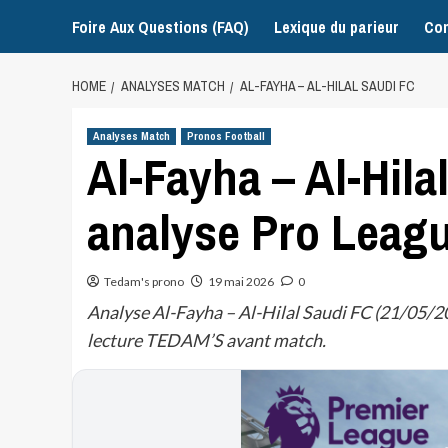
Foire Aux Questions (FAQ)
Lexique du parieur
Con
HOME
ANALYSES MATCH
AL-FAYHA – AL-HILAL SAUDI FC
Analyses Match
Pronos Football
Al-Fayha – Al-Hilal
analyse Pro Leag
Tedam's prono
19 mai 2026
0
Analyse Al-Fayha – Al-Hilal Saudi FC (21/05/20
lecture TEDAM’S avant match.