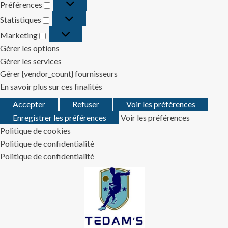
Préférences
Préférences
Statistiques
Statistiques
Marketing
Marketing
Gérer les options
Gérer les services
Gérer {vendor_count} fournisseurs
En savoir plus sur ces finalités
Accepter
Refuser
Voir les préférences
Enregistrer les préférences
Voir les préférences
Politique de cookies
Politique de confidentialité
Politique de confidentialité
Skip
to
content