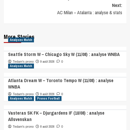
navigation
Next:
AC Milan – Atalanta : analyse & stats
More Stories
Analyses Match
Seattle Storm W – Chicago Sky W (11/08) : analyse WNBA
9 août 2026
Tedam's prono
0
Analyses Match
Atlanta Dream W – Toronto Tempo W (11/08) : analyse
WNBA
9 août 2026
Tedam's prono
0
Analyses Match
Pronos Football
Vasteras SK FK – Djurgardens IF (10/08) : analyse
Allsvenskan
8 août 2026
Tedam's prono
0