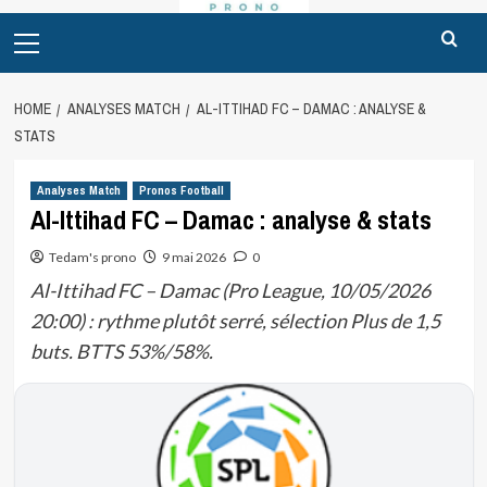
Primary
Menu
HOME
ANALYSES MATCH
AL-ITTIHAD FC – DAMAC : ANALYSE &
STATS
Analyses Match
Pronos Football
Al-Ittihad FC – Damac : analyse & stats
Tedam's prono
9 mai 2026
0
Al-Ittihad FC – Damac (Pro League, 10/05/2026
20:00) : rythme plutôt serré, sélection Plus de 1,5
buts. BTTS 53%/58%.