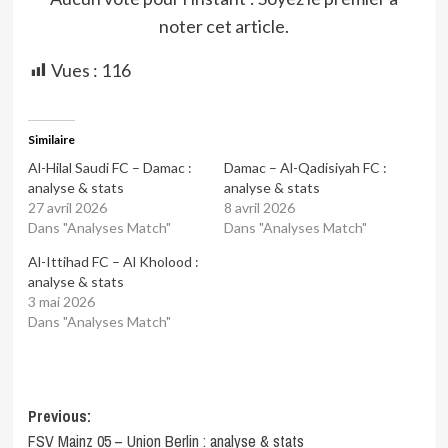
noter cet article.
Vues :
116
Similaire
Al-Hilal Saudi FC – Damac :
Damac – Al-Qadisiyah FC :
analyse & stats
analyse & stats
27 avril 2026
8 avril 2026
Dans "Analyses Match"
Dans "Analyses Match"
Al-Ittihad FC – Al Kholood :
analyse & stats
3 mai 2026
Dans "Analyses Match"
Post
Previous:
FSV Mainz 05 – Union Berlin : analyse & stats