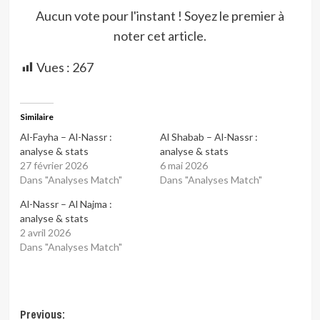
Aucun vote pour l'instant ! Soyez le premier à
noter cet article.
Vues :
267
Similaire
Al-Fayha – Al-Nassr :
Al Shabab – Al-Nassr :
analyse & stats
analyse & stats
27 février 2026
6 mai 2026
Dans "Analyses Match"
Dans "Analyses Match"
Al-Nassr – Al Najma :
analyse & stats
2 avril 2026
Dans "Analyses Match"
Post
Previous: