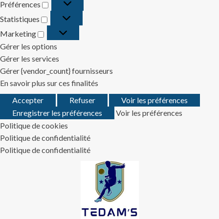
Préférences
Préférences
Statistiques
Statistiques
Marketing
Marketing
Gérer les options
Gérer les services
Gérer {vendor_count} fournisseurs
En savoir plus sur ces finalités
Accepter
Refuser
Voir les préférences
Enregistrer les préférences
Voir les préférences
Politique de cookies
Politique de confidentialité
Politique de confidentialité
Skip
to
content