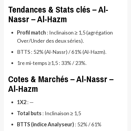
Tendances & Stats clés – Al-
Nassr – Al-Hazm
Profil match
: Inclinaison ≥ 1,5 (agrégation
Over/Under des deux séries).
BTTS : 52% (Al-Nassr) / 61% (Al-Hazm).
1re mi-temps ≥1,5 : 33% / 23%.
Cotes & Marchés – Al-Nassr –
Al-Hazm
1X2
: —
Total buts
: Inclinaison ≥ 1,5
BTTS (indice Analyseur)
: 52% / 61%