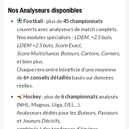
Nos Analyseurs disponibles
Football
: plus de
45 championnats
couverts avec analyseurs de match complets.
Nos modules spécialisés :
LDEM
,
+2.5 buts
,
LDEM +2.5 buts
,
Score Exact
,
Score Multichance
,
Buteurs
,
Cartons
,
Corners
,
et bien plus.
Chaque rencontre bénéficie d’une moyenne
de
6+ conseils détaillés
basés sur données
réelles.
Hockey
: plus de
6 championnats
analysés
(NHL, Magnus, Liiga, DEL…).
Analyseurs dédiés pour les
Buteurs
,
Passeurs
et
Joueurs Décisifs
,
combinés à des tendances d’équipes