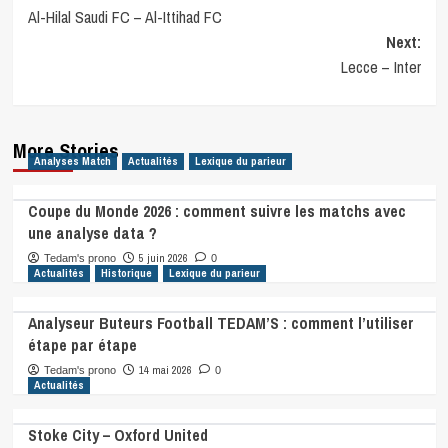
Al-Hilal Saudi FC – Al-Ittihad FC
navigation
Next:
Lecce – Inter
More Stories
Analyses Match
Actualités
Lexique du parieur
Coupe du Monde 2026 : comment suivre les matchs avec
une analyse data ?
5 juin 2026
Tedam's prono
0
Actualités
Historique
Lexique du parieur
Analyseur Buteurs Football TEDAM’S : comment l’utiliser
étape par étape
14 mai 2026
Tedam's prono
0
Actualités
Stoke City – Oxford United