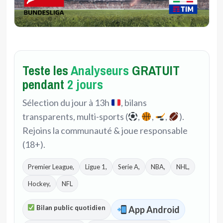
Teste les
Analyseurs
GRATUIT
pendant
2 jours
Sélection du jour à 13h
, bilans
transparents, multi-sports (
,
,
,
).
Rejoins la communauté & joue responsable
(18+).
Premier League,
Ligue 1,
Serie A,
NBA,
NHL,
Hockey,
NFL
Bilan public quotidien
App Android