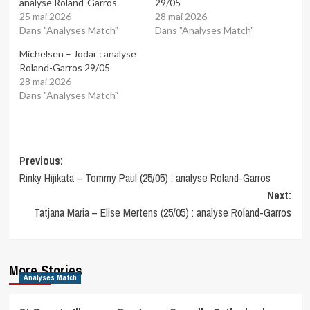
analyse Roland-Garros
29/05
25 mai 2026
28 mai 2026
Dans "Analyses Match"
Dans "Analyses Match"
Michelsen – Jodar : analyse
Roland-Garros 29/05
28 mai 2026
Dans "Analyses Match"
Post
Previous:
Rinky Hijikata – Tommy Paul (25/05) : analyse Roland-Garros
navigation
Next:
Tatjana Maria – Elise Mertens (25/05) : analyse Roland-Garros
More Stories
Analyses Match