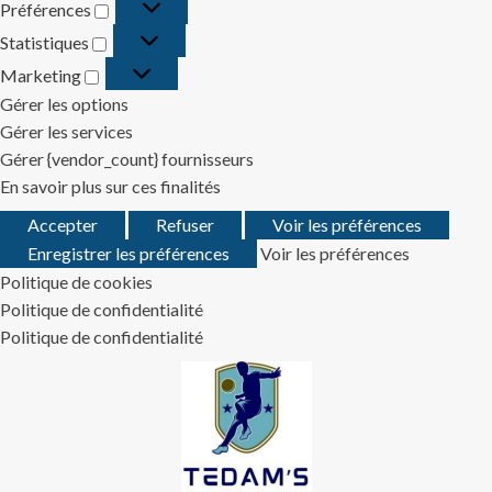
Préférences
Préférences
Statistiques
Statistiques
Marketing
Marketing
Gérer les options
Gérer les services
Gérer {vendor_count} fournisseurs
En savoir plus sur ces finalités
Accepter
Refuser
Voir les préférences
Enregistrer les préférences
Voir les préférences
Politique de cookies
Politique de confidentialité
Politique de confidentialité
Skip
to
content