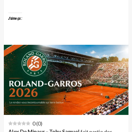
J’aime ça :
0
(
0
)
Alex De Minaur – Toby Samuel
fait partie des