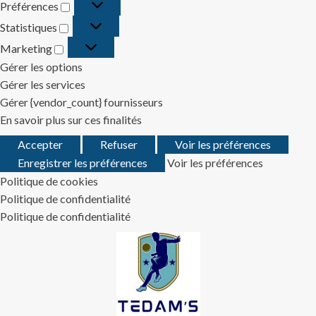
Préférences
Préférences
Statistiques
Statistiques
Marketing
Marketing
Gérer les options
Gérer les services
Gérer {vendor_count} fournisseurs
En savoir plus sur ces finalités
Accepter
Refuser
Voir les préférences
Enregistrer les préférences
Voir les préférences
Politique de cookies
Politique de confidentialité
Politique de confidentialité
Skip
to
content