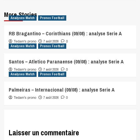
More Stories
Analyses Match
Pronos Football
RB Bragantino – Corinthians (09/08) : analyse Serie A
7 août 2026
Tedam's prono
0
Analyses Match
Pronos Football
Santos – Atletico Paranaense (09/08) : analyse Serie A
7 août 2026
Tedam's prono
0
Analyses Match
Pronos Football
Palmeiras – Internacional (09/08) : analyse Serie A
7 août 2026
Tedam's prono
0
Laisser un commentaire