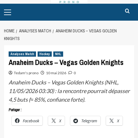
Primary
Menu
HOME
ANALYSES MATCH
ANAHEIM DUCKS – VEGAS GOLDEN
KNIGHTS
Analyses Match
Hockey
NHL
Anaheim Ducks – Vegas Golden Knights
Tedam's prono
10 mai 2026
0
Anaheim Ducks – Vegas Golden Knights (NHL,
11/05/2026 03:30) : la rencontre pourrait dépasser
4,5 buts (≈ 85%, confiance forte).
Partager :
Facebook
X
Telegram
X