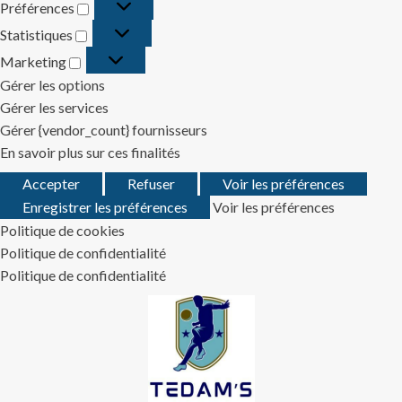
Préférences
Préférences
Statistiques
Statistiques
Marketing
Marketing
Gérer les options
Gérer les services
Gérer {vendor_count} fournisseurs
En savoir plus sur ces finalités
Accepter
Refuser
Voir les préférences
Enregistrer les préférences
Voir les préférences
Politique de cookies
Politique de confidentialité
Politique de confidentialité
Skip
to
content