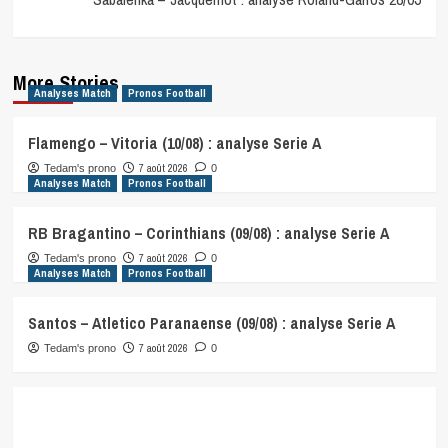
More Stories
Analyses Match
Pronos Football
Flamengo – Vitoria (10/08) : analyse Serie A
7 août 2026
Tedam's prono
0
Analyses Match
Pronos Football
RB Bragantino – Corinthians (09/08) : analyse Serie A
7 août 2026
Tedam's prono
0
Analyses Match
Pronos Football
Santos – Atletico Paranaense (09/08) : analyse Serie A
7 août 2026
Tedam's prono
0