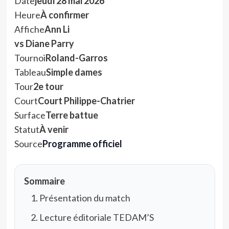
Date
jeudi 28 mai 2026
Heure
À confirmer
Affiche
Ann Li
vs Diane Parry
Tournoi
Roland-Garros
Tableau
Simple dames
Tour
2e tour
Court
Court Philippe-Chatrier
Surface
Terre battue
Statut
À venir
Source
Programme officiel
Sommaire
Présentation du match
Lecture éditoriale TEDAM’S