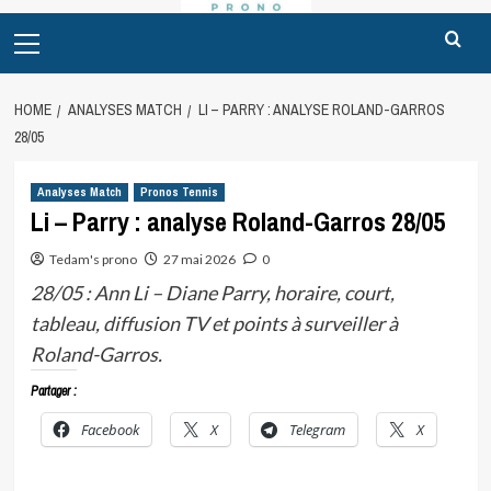
Primary
Menu
HOME
ANALYSES MATCH
LI – PARRY : ANALYSE ROLAND-GARROS
28/05
Analyses Match
Pronos Tennis
Li – Parry : analyse Roland-Garros 28/05
Tedam's prono
27 mai 2026
0
28/05 : Ann Li – Diane Parry, horaire, court,
tableau, diffusion TV et points à surveiller à
Roland-Garros.
Partager :
Facebook
X
Telegram
X