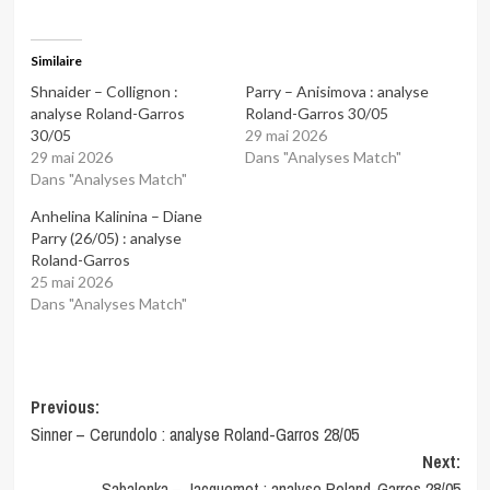
Similaire
Shnaider – Collignon :
Parry – Anisimova : analyse
analyse Roland-Garros
Roland-Garros 30/05
30/05
29 mai 2026
29 mai 2026
Dans "Analyses Match"
Dans "Analyses Match"
Anhelina Kalinina – Diane
Parry (26/05) : analyse
Roland-Garros
25 mai 2026
Dans "Analyses Match"
Post
Previous:
Sinner – Cerundolo : analyse Roland-Garros 28/05
navigation
Next:
Sabalenka – Jacquemot : analyse Roland-Garros 28/05