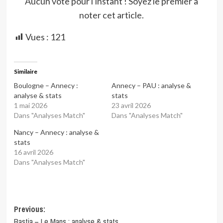
Aucun vote pour l'instant ! Soyez le premier à
noter cet article.
Vues :
121
Similaire
Boulogne – Annecy :
Annecy – PAU : analyse &
analyse & stats
stats
1 mai 2026
23 avril 2026
Dans "Analyses Match"
Dans "Analyses Match"
Nancy – Annecy : analyse &
stats
16 avril 2026
Dans "Analyses Match"
Post
Previous:
Bastia – Le Mans : analyse & stats