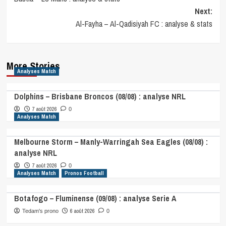
navigation
Next:
Al-Fayha – Al-Qadisiyah FC : analyse & stats
More Stories
Analyses Match
Dolphins – Brisbane Broncos (08/08) : analyse NRL
7 août 2026
0
Analyses Match
Melbourne Storm – Manly-Warringah Sea Eagles (08/08) :
analyse NRL
7 août 2026
0
Analyses Match
Pronos Football
Botafogo – Fluminense (09/08) : analyse Serie A
6 août 2026
Tedam's prono
0