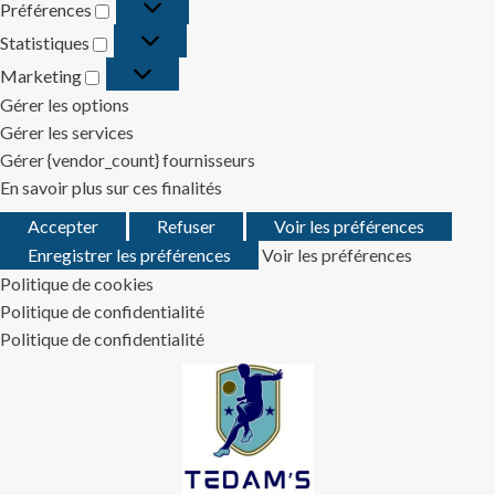
Préférences
Préférences
Statistiques
Statistiques
Marketing
Marketing
Gérer les options
Gérer les services
Gérer {vendor_count} fournisseurs
En savoir plus sur ces finalités
Accepter
Refuser
Voir les préférences
Enregistrer les préférences
Voir les préférences
Politique de cookies
Politique de confidentialité
Politique de confidentialité
Skip
to
content