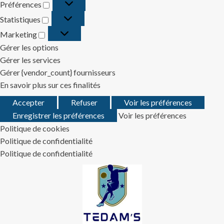
Préférences
Préférences
Statistiques
Statistiques
Marketing
Marketing
Gérer les options
Gérer les services
Gérer {vendor_count} fournisseurs
En savoir plus sur ces finalités
Accepter
Refuser
Voir les préférences
Enregistrer les préférences
Voir les préférences
Politique de cookies
Politique de confidentialité
Politique de confidentialité
Skip
to
content