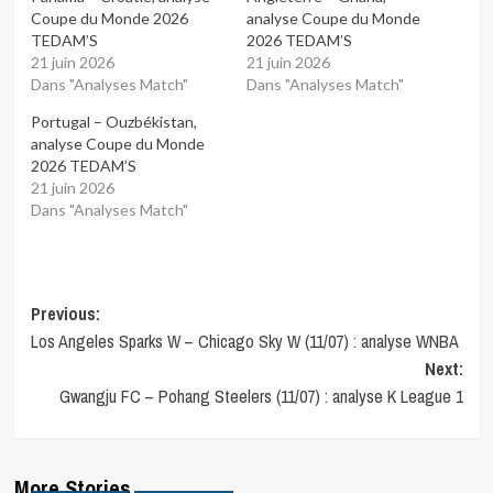
Coupe du Monde 2026
analyse Coupe du Monde
TEDAM’S
2026 TEDAM’S
21 juin 2026
21 juin 2026
Dans "Analyses Match"
Dans "Analyses Match"
Portugal – Ouzbékistan,
analyse Coupe du Monde
2026 TEDAM’S
21 juin 2026
Dans "Analyses Match"
Post
Previous:
Los Angeles Sparks W – Chicago Sky W (11/07) : analyse WNBA
navigation
Next:
Gwangju FC – Pohang Steelers (11/07) : analyse K League 1
More Stories