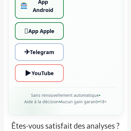
App
Android

App Apple
✈
Telegram
▶
YouTube
Sans renouvellement automatique
•
Aide à la décision
•
Aucun gain garanti
•
18+
Êtes-vous satisfait des analyses ?