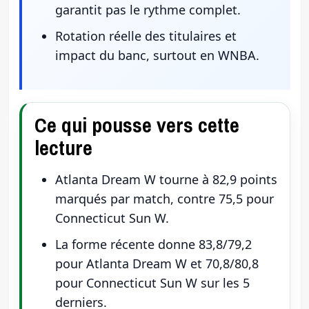
garantit pas le rythme complet.
Rotation réelle des titulaires et
impact du banc, surtout en WNBA.
Ce qui pousse vers cette
lecture
Atlanta Dream W tourne à 82,9 points
marqués par match, contre 75,5 pour
Connecticut Sun W.
La forme récente donne 83,8/79,2
pour Atlanta Dream W et 70,8/80,8
pour Connecticut Sun W sur les 5
derniers.