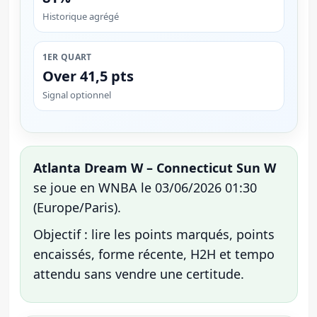
Historique agrégé
1ER QUART
Over 41,5 pts
Signal optionnel
Atlanta Dream W – Connecticut Sun W
se joue en WNBA le 03/06/2026 01:30
(Europe/Paris).
Objectif : lire les points marqués, points
encaissés, forme récente, H2H et tempo
attendu sans vendre une certitude.