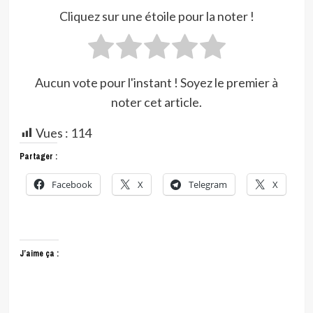
Cliquez sur une étoile pour la noter !
Aucun vote pour l'instant ! Soyez le premier à
noter cet article.
Vues :
114
Partager :
Facebook
X
Telegram
X
J’aime ça :