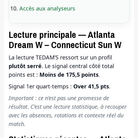
Accès aux analyseurs
Lecture principale — Atlanta
Dream W – Connecticut Sun W
La lecture TEDAM’S ressort sur un profil
plutôt serré
. Le signal central côté total
points est :
Moins de 175,5 points
.
Signal 1er quart-temps :
Over 41,5 pts
.
Important : ce n’est pas une promesse de
résultat. C’est une lecture statistique, à recouper
avec les absences, rotations et contexte réel du
match.