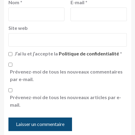
Nom
*
E-mail
*
Site web
J’ai lu et j’accepte la
Politique de confidentialité
*
Prévenez-moi de tous les nouveaux commentaires
par e-mail.
Prévenez-moi de tous les nouveaux articles par e-
mail.