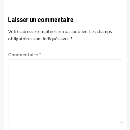
Laisser un commentaire
Votre adresse e-mail ne sera pas publiée.
Les champs
obligatoires sont indiqués avec
*
Commentaire
*