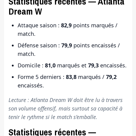
Statistiques récentes — Atlanta
Dream W
Attaque saison :
82,9
points marqués /
match.
Défense saison :
79,9
points encaissés /
match.
Domicile :
81,0
marqués et
79,3
encaissés.
Forme 5 derniers :
83,8
marqués /
79,2
encaissés.
Lecture : Atlanta Dream W doit être lu à travers
son volume offensif, mais surtout sa capacité à
tenir le rythme si le match s’emballe.
Statistiques récentes —