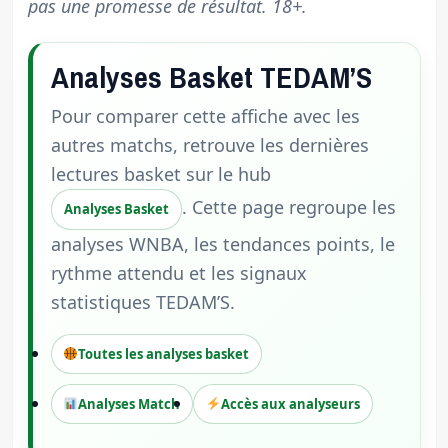
pas une promesse de résultat. 18+.
Analyses Basket TEDAM’S
Pour comparer cette affiche avec les
autres matchs, retrouve les dernières
lectures basket sur le hub
. Cette page regroupe les
Analyses Basket
analyses WNBA, les tendances points, le
rythme attendu et les signaux
statistiques TEDAM’S.
Toutes les analyses basket
Analyses Match
Accès aux analyseurs