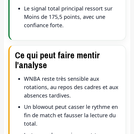
Le signal total principal ressort sur
Moins de 175,5 points, avec une
confiance forte.
Ce qui peut faire mentir
l’analyse
WNBA reste très sensible aux
rotations, au repos des cadres et aux
absences tardives.
Un blowout peut casser le rythme en
fin de match et fausser la lecture du
total.