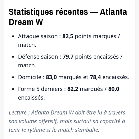
Statistiques récentes — Atlanta
Dream W
Attaque saison :
82,5
points marqués /
match.
Défense saison :
79,7
points encaissés /
match.
Domicile :
83,0
marqués et
78,4
encaissés.
Forme 5 derniers :
82,2
marqués /
80,0
encaissés.
Lecture : Atlanta Dream W doit être lu à travers
son volume offensif, mais surtout sa capacité à
tenir le rythme si le match s’emballe.