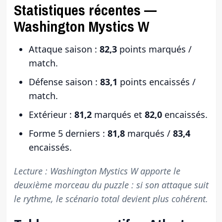
Statistiques récentes —
Washington Mystics W
Attaque saison :
82,3
points marqués /
match.
Défense saison :
83,1
points encaissés /
match.
Extérieur :
81,2
marqués et
82,0
encaissés.
Forme 5 derniers :
81,8
marqués /
83,4
encaissés.
Lecture : Washington Mystics W apporte le
deuxième morceau du puzzle : si son attaque suit
le rythme, le scénario total devient plus cohérent.