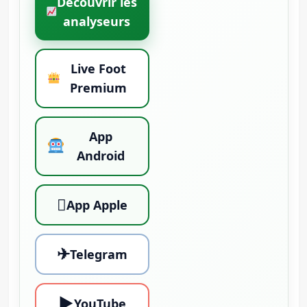
Découvrir les
analyseurs
Live Foot
Premium
App
Android

App Apple
✈
Telegram
▶
YouTube