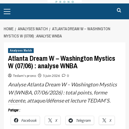
Primary
Menu
HOME
ANALYSES MATCH
ATLANTA DREAM W – WASHINGTON
MYSTICS W (07/06) : ANALYSE WNBA
Analyses Match
Atlanta Dream W – Washington Mystics
W (07/06) : analyse WNBA
Tedam's prono
5 juin 2026
0
Analyse Atlanta Dream W – Washington Mystics
W (WNBA, 07/06/2026) : total points, forme
récente, attaque/défense et lecture TEDAM’S.
Partager :
Facebook
X
Telegram
X