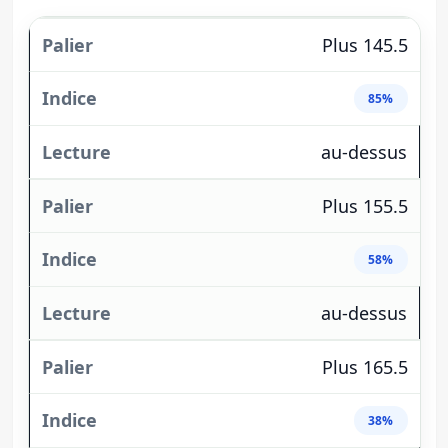
Plus 145.5
85%
au-dessus
Plus 155.5
58%
au-dessus
Plus 165.5
38%