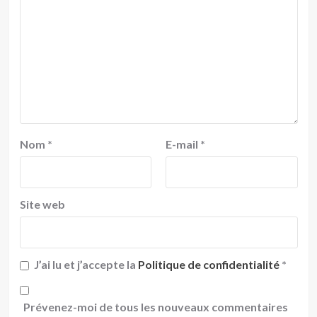
Nom
*
E-mail
*
Site web
J’ai lu et j’accepte la
Politique de confidentialité
*
Prévenez-moi de tous les nouveaux commentaires