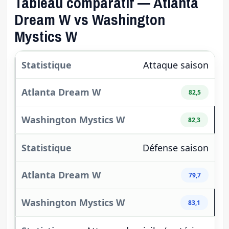
Tableau comparatif — Atlanta
Dream W vs Washington
Mystics W
Attaque saison
82,5
82,3
Défense saison
79,7
83,1