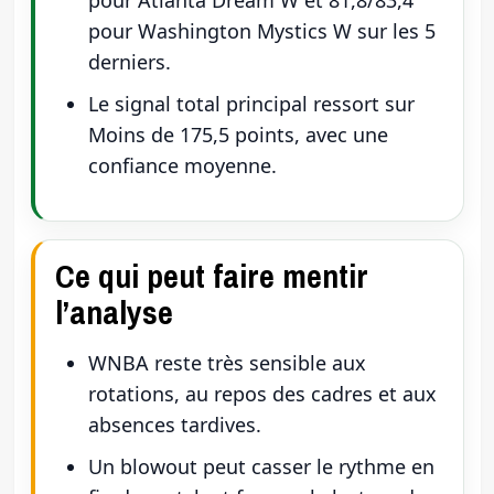
pour Washington Mystics W sur les 5
derniers.
Le signal total principal ressort sur
Moins de 175,5 points, avec une
confiance moyenne.
Ce qui peut faire mentir
l’analyse
WNBA reste très sensible aux
rotations, au repos des cadres et aux
absences tardives.
Un blowout peut casser le rythme en