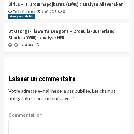
Sirius – IF Brommapojkarna (10/08) : analyse Allsvenskan
8 août 2026
Tedam's prono
0
Analyses Match
St George-Illawarra Dragons – Cronulla-Sutherland
Sharks (09/08) : analyse NRL
8 août 2026
0
Laisser un commentaire
Votre adresse e-mail ne sera pas publiée.
Les champs
obligatoires sont indiqués avec
*
Commentaire
*