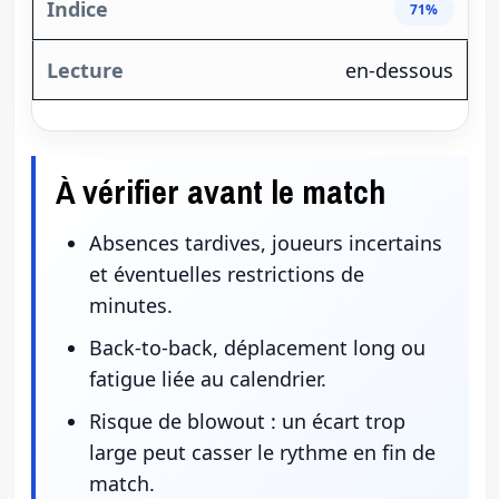
71%
en-dessous
À vérifier avant le match
Absences tardives, joueurs incertains
et éventuelles restrictions de
minutes.
Back-to-back, déplacement long ou
fatigue liée au calendrier.
Risque de blowout : un écart trop
large peut casser le rythme en fin de
match.