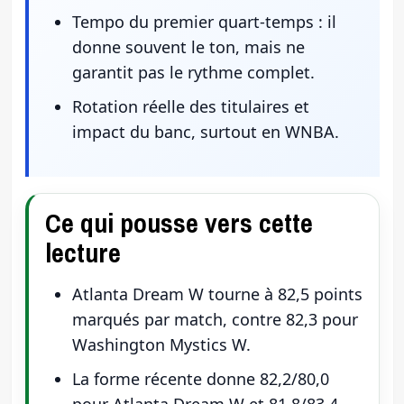
Tempo du premier quart-temps : il
donne souvent le ton, mais ne
garantit pas le rythme complet.
Rotation réelle des titulaires et
impact du banc, surtout en WNBA.
Ce qui pousse vers cette
lecture
Atlanta Dream W tourne à 82,5 points
marqués par match, contre 82,3 pour
Washington Mystics W.
La forme récente donne 82,2/80,0
pour Atlanta Dream W et 81,8/83,4