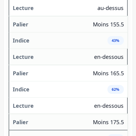
au-dessus
Moins 155.5
43%
en-dessous
Moins 165.5
62%
en-dessous
Moins 175.5