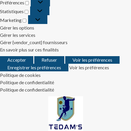
Préférences
Préférences
Statistiques
Statistiques
Marketing
Marketing
Gérer les options
Gérer les services
Gérer {vendor_count} fournisseurs
En savoir plus sur ces finalités
Accepter
Refuser
Voir les préférences
Enregistrer les préférences
Voir les préférences
Politique de cookies
Politique de confidentialité
Politique de confidentialité
Skip
to
content