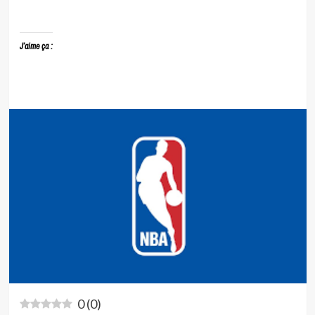
J’aime ça :
0
(
0
)