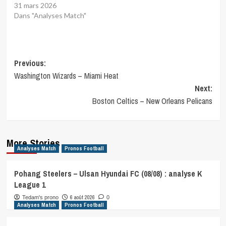
31 mars 2026
Dans "Analyses Match"
Post
Previous:
Washington Wizards – Miami Heat
navigation
Next:
Boston Celtics – New Orleans Pelicans
More Stories
Analyses Match
Pronos Football
Pohang Steelers – Ulsan Hyundai FC (08/08) : analyse K
League 1
6 août 2026
Tedam's prono
0
Analyses Match
Pronos Football