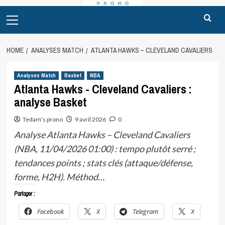
Primary
Menu
HOME
ANALYSES MATCH
ATLANTA HAWKS – CLEVELAND CAVALIERS
Analyses Match
Basket
NBA
Atlanta Hawks - Cleveland Cavaliers :
analyse Basket
Tedam's prono
9 avril 2026
0
Analyse Atlanta Hawks – Cleveland Cavaliers
(NBA, 11/04/2026 01:00) : tempo plutôt serré ;
tendances points ; stats clés (attaque/défense,
forme, H2H). Méthod…
Partager :
Facebook
X
Telegram
X