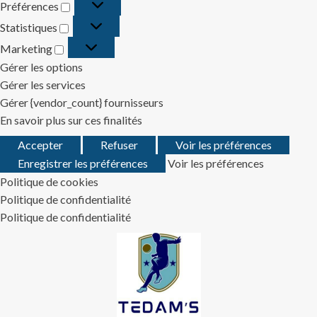
Préférences
Préférences
Statistiques
Statistiques
Marketing
Marketing
Gérer les options
Gérer les services
Gérer {vendor_count} fournisseurs
En savoir plus sur ces finalités
Accepter
Refuser
Voir les préférences
Enregistrer les préférences
Voir les préférences
Politique de cookies
Politique de confidentialité
Politique de confidentialité
Skip
to
content