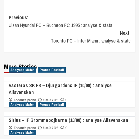
Post
Previous:
Ulsan Hyundai FC – Bucheon FC 1995 : analyse & stats
navigation
Next:
Toronto FC – Inter Miami : analyse & stats
More Stories
Analyses Match
Pronos Football
Vasteras SK FK – Djurgardens IF (10/08) : analyse
Allsvenskan
8 août 2026
Tedam's prono
0
Analyses Match
Pronos Football
Sirius – IF Brommapojkarna (10/08) : analyse Allsvenskan
8 août 2026
Tedam's prono
0
Analyses Match