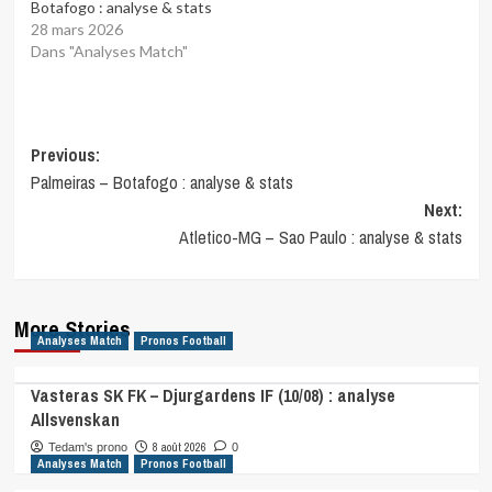
Botafogo : analyse & stats
28 mars 2026
Dans "Analyses Match"
Post
Previous:
Palmeiras – Botafogo : analyse & stats
navigation
Next:
Atletico-MG – Sao Paulo : analyse & stats
More Stories
Analyses Match
Pronos Football
Vasteras SK FK – Djurgardens IF (10/08) : analyse
Allsvenskan
8 août 2026
Tedam's prono
0
Analyses Match
Pronos Football