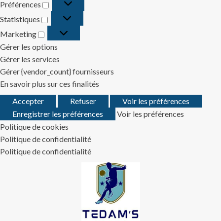
Préférences
Préférences
Statistiques
Statistiques
Marketing
Marketing
Gérer les options
Gérer les services
Gérer {vendor_count} fournisseurs
En savoir plus sur ces finalités
Accepter
Refuser
Voir les préférences
Enregistrer les préférences
Voir les préférences
Politique de cookies
Politique de confidentialité
Politique de confidentialité
Skip
to
content