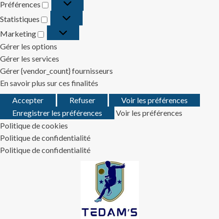
Préférences
Préférences
Statistiques
Statistiques
Marketing
Marketing
Gérer les options
Gérer les services
Gérer {vendor_count} fournisseurs
En savoir plus sur ces finalités
Accepter
Refuser
Voir les préférences
Enregistrer les préférences
Voir les préférences
Politique de cookies
Politique de confidentialité
Politique de confidentialité
Skip
to
content