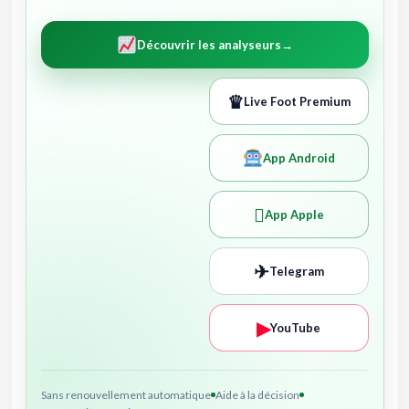
Découvrir les analyseurs
→
♛
Live Foot Premium
App Android

App Apple
✈
Telegram
▶
YouTube
Sans renouvellement automatique
Aide à la décision