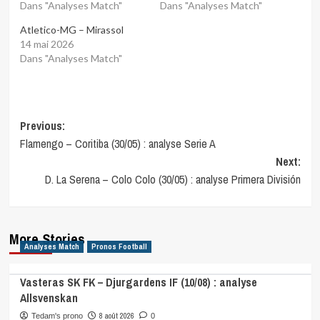
Dans "Analyses Match"
Dans "Analyses Match"
Atletico-MG – Mirassol
14 mai 2026
Dans "Analyses Match"
Post
Previous:
Flamengo – Coritiba (30/05) : analyse Serie A
navigation
Next:
D. La Serena – Colo Colo (30/05) : analyse Primera División
More Stories
Analyses Match
Pronos Football
Vasteras SK FK – Djurgardens IF (10/08) : analyse
Allsvenskan
8 août 2026
Tedam's prono
0