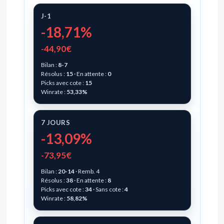
J-1
-18,71%
-44,90€
Bilan :
8-7
Résolus :
15
· En attente :
0
Picks avec cote :
15
Winrate :
53,33%
7 JOURS
-13,09%
-73,95€
Bilan :
20-14
· Remb. 4
Résolus :
38
· En attente :
8
Picks avec cote :
34
· Sans cote :
4
Winrate :
58,82%