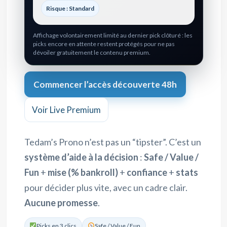
Risque : Standard
Affichage volontairement limité au dernier pick clôturé : les
picks encore en attente restent protégés pour ne pas
dévoiler gratuitement le contenu premium.
Commencer l’accès découverte 48h
Voir Live Premium
Tedam’s Prono n’est pas un “tipster”. C’est un
système d’aide à la décision
:
Safe / Value /
Fun
+
mise (% bankroll)
+
confiance
+
stats
pour décider plus vite, avec un cadre clair.
Aucune promesse
.
Picks en 3 clics
Safe / Value / Fun