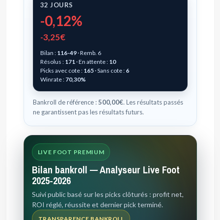
32 JOURS
-0,12%
-3,25€
Bilan :
116-49
· Remb. 6
Résolus :
171
· En attente :
10
Picks avec cote :
165
· Sans cote :
6
Winrate :
70,30%
Bankroll de référence :
500,00€
. Les résultats passés
ne garantissent pas les résultats futurs.
LIVE FOOT PREMIUM
Bilan bankroll — Analyseur Live Foot
2025-2026
Suivi public basé sur les picks clôturés : profit net,
ROI réglé, réussite et dernier pick terminé.
TRANSPARENCE BANKROLL