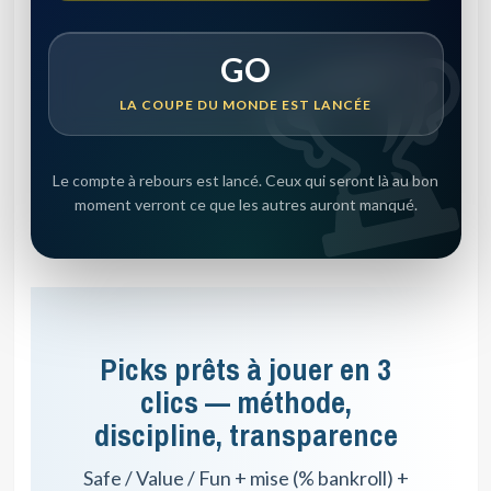
GO
LA COUPE DU MONDE EST LANCÉE
Le compte à rebours est lancé. Ceux qui seront là au bon
moment verront ce que les autres auront manqué.
Picks prêts à jouer en 3
clics — méthode,
discipline, transparence
Safe / Value / Fun + mise (% bankroll) +