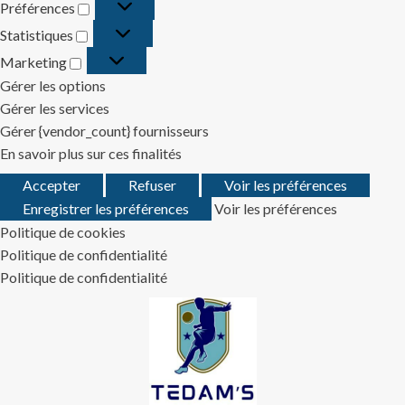
Préférences
Préférences
Statistiques
Statistiques
Marketing
Marketing
Gérer les options
Gérer les services
Gérer {vendor_count} fournisseurs
En savoir plus sur ces finalités
Accepter
Refuser
Voir les préférences
Enregistrer les préférences
Voir les préférences
Politique de cookies
Politique de confidentialité
Politique de confidentialité
Skip
to
content