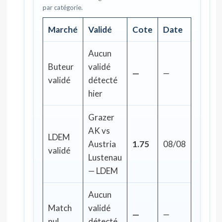
par catégorie.
Marché
Validé
Cote
Date
Aucun
Buteur
validé
—
—
validé
détecté
hier
Grazer
AK vs
LDEM
Austria
1.75
08/08
validé
Lustenau
— LDEM
Aucun
Match
validé
—
—
nul
détecté