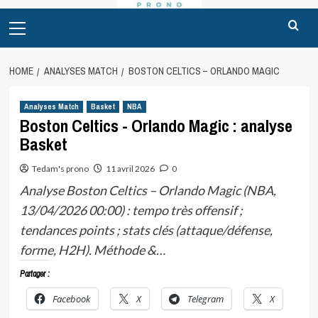
Primary
Menu
HOME
ANALYSES MATCH
BOSTON CELTICS – ORLANDO MAGIC
Analyses Match
Basket
NBA
Boston Celtics - Orlando Magic : analyse
Basket
Tedam's prono
11 avril 2026
0
Analyse Boston Celtics – Orlando Magic (NBA,
13/04/2026 00:00) : tempo très offensif ;
tendances points ; stats clés (attaque/défense,
forme, H2H). Méthode &…
Partager :
Facebook
X
Telegram
X