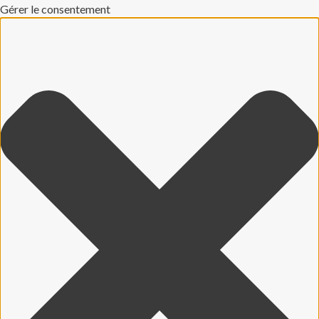
Gérer le consentement