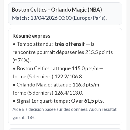
Boston Celtics – Orlando Magic (NBA)
Match : 13/04/2026 00:00 (Europe/Paris).
Résumé express
• Tempo attendu :
très offensif
— la
rencontre pourrait dépasser les 215,5 points
(≈ 74%).
• Boston Celtics : attaque 115.0 pts/m —
forme (5 derniers) 122.2/106.8.
• Orlando Magic : attaque 116.3 pts/m —
forme (5 derniers) 126.4/113.0.
• Signal 1er quart-temps :
Over 61,5 pts
.
Aide à la décision basée sur des données. Aucun résultat
garanti. 18+.