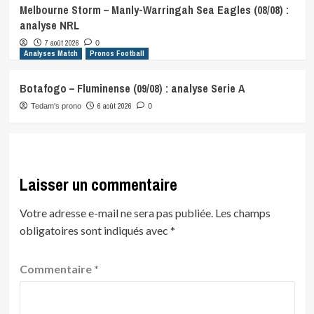
Melbourne Storm – Manly-Warringah Sea Eagles (08/08) :
analyse NRL
7 août 2026
0
Analyses Match
Pronos Football
Botafogo – Fluminense (09/08) : analyse Serie A
6 août 2026
Tedam's prono
0
Laisser un commentaire
Votre adresse e-mail ne sera pas publiée.
Les champs
obligatoires sont indiqués avec
*
Commentaire
*