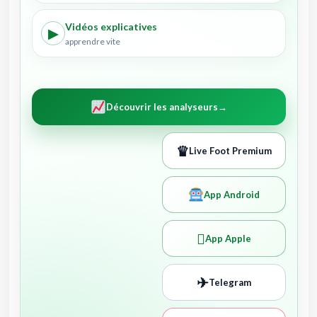
Vidéos explicatives
▶
apprendre vite
Découvrir les analyseurs
→
♛
Live Foot Premium
App Android

App Apple
✈
Telegram