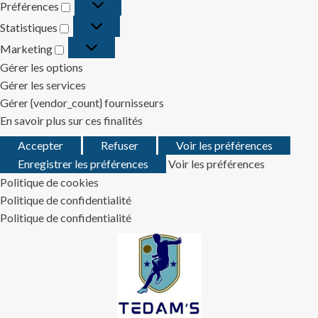
Préférences
Préférences
Statistiques
Statistiques
Marketing
Marketing
Gérer les options
Gérer les services
Gérer {vendor_count} fournisseurs
En savoir plus sur ces finalités
Accepter
Refuser
Voir les préférences
Enregistrer les préférences
Voir les préférences
Politique de cookies
Politique de confidentialité
Politique de confidentialité
Skip
to
content