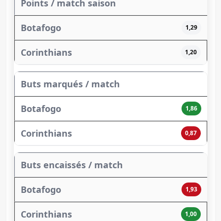
Points / match saison
1,29
1,20
Buts marqués / match
1,86
0,87
Buts encaissés / match
1,93
1,00