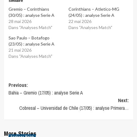
Similaire
Gremio – Corinthians
Corinthians – Atletico-MG
(30/05) : analyse Serie A
(24/05) : analyse Serie A
28 mai 2026
22 mai 2026
Dans "Analyses Match"
Dans "Analyses Match"
Sao Paulo – Botafogo
(23/05) : analyse Serie A
21 mai 2026
Dans "Analyses Match"
Post
Previous:
Bahia – Gremio (17/05) : analyse Serie A
navigation
Next:
Cobresal – Universidad de Chile (17/05) : analyse Primera…
More Stories
Analyses Match