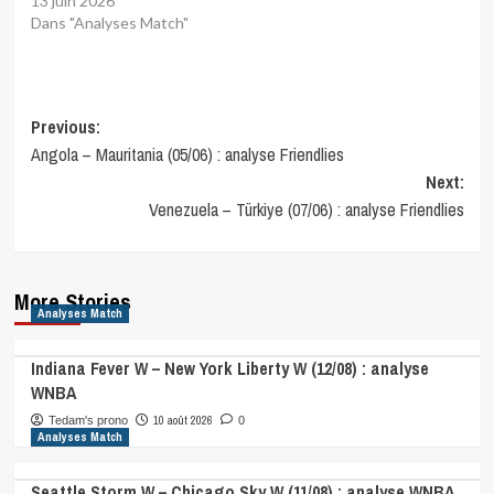
13 juin 2026
Dans "Analyses Match"
Post
Previous:
Angola – Mauritania (05/06) : analyse Friendlies
navigation
Next:
Venezuela – Türkiye (07/06) : analyse Friendlies
More Stories
Analyses Match
Indiana Fever W – New York Liberty W (12/08) : analyse
WNBA
10 août 2026
Tedam's prono
0
Analyses Match
Seattle Storm W – Chicago Sky W (11/08) : analyse WNBA