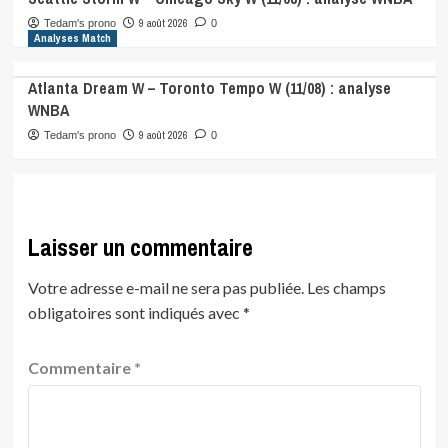
9 août 2026
Tedam's prono
0
Analyses Match
Atlanta Dream W – Toronto Tempo W (11/08) : analyse
WNBA
9 août 2026
Tedam's prono
0
Laisser un commentaire
Votre adresse e-mail ne sera pas publiée.
Les champs
obligatoires sont indiqués avec
*
Commentaire
*