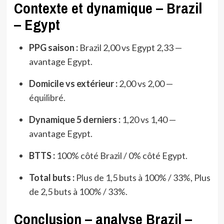
Contexte et dynamique – Brazil
– Egypt
PPG saison :
Brazil 2,00 vs Egypt 2,33 —
avantage Egypt.
Domicile vs extérieur :
2,00 vs 2,00 —
équilibré.
Dynamique 5 derniers :
1,20 vs 1,40 —
avantage Egypt.
BTTS :
100% côté Brazil / 0% côté Egypt.
Total buts :
Plus de 1,5 buts à 100% / 33%, Plus
de 2,5 buts à 100% / 33%.
Conclusion – analyse Brazil –