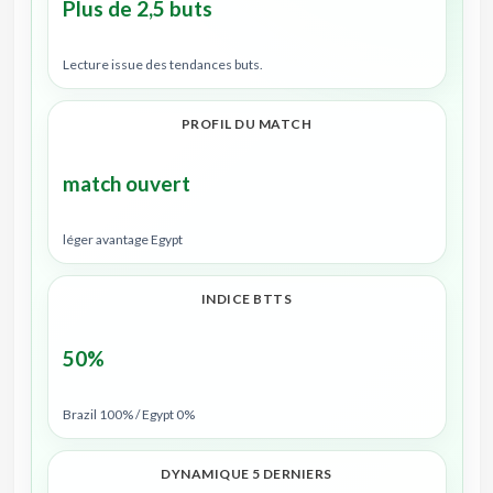
Plus de 2,5 buts
Lecture issue des tendances buts.
PROFIL DU MATCH
match ouvert
léger avantage Egypt
INDICE BTTS
50%
Brazil 100% / Egypt 0%
DYNAMIQUE 5 DERNIERS