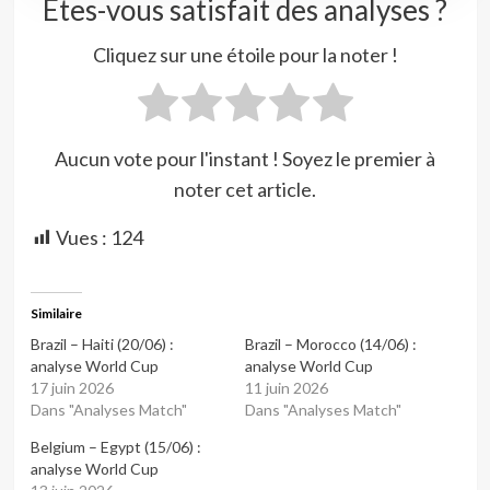
Êtes-vous satisfait des analyses ?
Cliquez sur une étoile pour la noter !
Aucun vote pour l'instant ! Soyez le premier à
noter cet article.
Vues :
124
Similaire
Brazil – Haiti (20/06) :
Brazil – Morocco (14/06) :
analyse World Cup
analyse World Cup
17 juin 2026
11 juin 2026
Dans "Analyses Match"
Dans "Analyses Match"
Belgium – Egypt (15/06) :
analyse World Cup