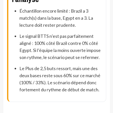
Échantillon encore limité : Brazil a 3
match(s) dans la base, Egypt en a 3. La
lecture doit rester prudente.
Le signal BTTS n’est pas parfaitement
aligné : 100% côté Brazil contre 0% côté
Egypt. Si l’équipe la moins ouverte impose
son rythme, le scénario peut se refermer.
Le Plus de 2,5 buts ressort, mais une des
deux bases reste sous 60% sur ce marché
(100% / 33%). Le scénario dépend donc
fortement du rythme de début de match.