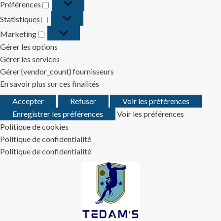
Préférences
Préférences
Statistiques
Statistiques
Marketing
Marketing
Gérer les options
Gérer les services
Gérer {vendor_count} fournisseurs
En savoir plus sur ces finalités
Accepter
Refuser
Voir les préférences
Enregistrer les préférences
Voir les préférences
Politique de cookies
Politique de confidentialité
Politique de confidentialité
Skip
to
content