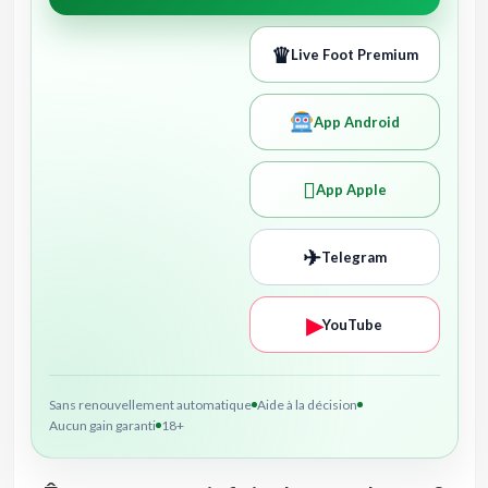
♛
Live Foot Premium
App Android

App Apple
✈
Telegram
▶
YouTube
Sans renouvellement automatique
Aide à la décision
Aucun gain garanti
18+