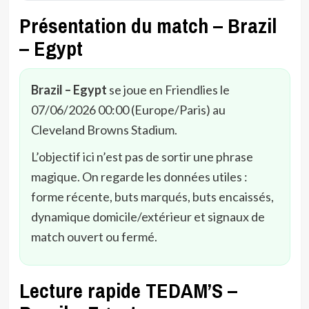
Présentation du match – Brazil
– Egypt
Brazil – Egypt
se joue en Friendlies le
07/06/2026 00:00 (Europe/Paris) au
Cleveland Browns Stadium.
L’objectif ici n’est pas de sortir une phrase
magique. On regarde les données utiles :
forme récente, buts marqués, buts encaissés,
dynamique domicile/extérieur et signaux de
match ouvert ou fermé.
Lecture rapide TEDAM’S –