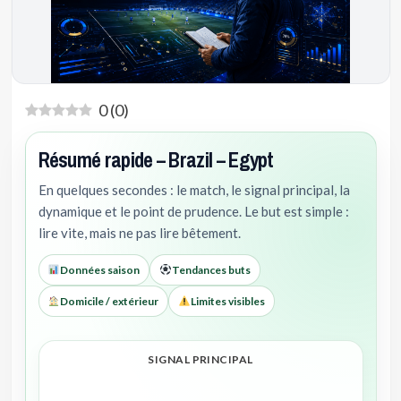
0
(
0
)
Résumé rapide – Brazil – Egypt
En quelques secondes : le match, le signal principal, la
dynamique et le point de prudence. Le but est simple :
lire vite, mais ne pas lire bêtement.
Données saison
Tendances buts
Domicile / extérieur
Limites visibles
SIGNAL PRINCIPAL