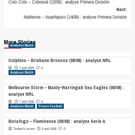
Colo Colo – Cobresal (13/06) : analyse Primera División
navigation
Next:
Nublense – Huachipato (14/06) : analyse Primera División
More Stories
Analyses Match
Dolphins – Brisbane Broncos (08/08) : analyse NRL
7 août 2026
0
Analyses Match
Melbourne Storm – Manly-Warringah Sea Eagles (08/08) :
analyse NRL
7 août 2026
0
Analyses Match
Pronos Football
Botafogo – Fluminense (09/08) : analyse Serie A
6 août 2026
Tedam's prono
0