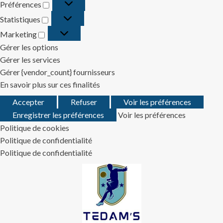
Préférences
Préférences
Statistiques
Statistiques
Marketing
Marketing
Gérer les options
Gérer les services
Gérer {vendor_count} fournisseurs
En savoir plus sur ces finalités
Accepter
Refuser
Voir les préférences
Enregistrer les préférences
Voir les préférences
Politique de cookies
Politique de confidentialité
Politique de confidentialité
Skip
to
content