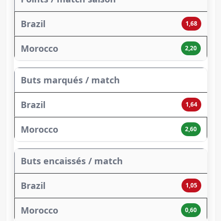
1,68
2,20
Buts marqués / match
1,64
2,60
Buts encaissés / match
1,05
0,60