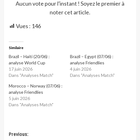
Aucun vote pour l'instant ! Soyez le premier à
noter cet article.
Vues :
146
Similaire
Brazil – Haiti (20/06) :
Brazil – Egypt (07/06) :
analyse World Cup
analyse Friendlies
17 juin 2026
4 juin 2026
Dans "Analyses Match"
Dans "Analyses Match"
Morocco – Norway (07/06) :
analyse Friendlies
5 juin 2026
Dans "Analyses Match"
Post
Previous: