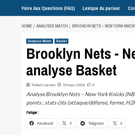
Foire Aux Questions (FAQ)
Lexique du parieur
Con
HOME
ANALYSES MATCH
BROOKLYN NETS – NEW YORK KNICK
Analyses Match
Basket
Brooklyn Nets - N
analyse Basket
Tedam's prono
19 mars 2026
0
Analyse Brooklyn Nets – New York Knicks (NBA,
points ; stats clés (attaque/défense, forme, 
Partager :
Facebook
X
Telegram
X