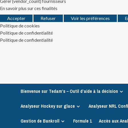
Gérer {vendor_count} fournisseurs
En savoir plus sur ces finalités
Accepter
Refuser
Voir les préférences
E
Politique de cookies
Politique de confidentialité
Politique de confidentialité
Skip
to
content
Bienvenue sur Tedam’s – Outil d’aide à la décision
Analyseur Hockey sur glace
Analyseur NRL Conf
Gestion de Bankroll
Formule 1
Accès aux Ana