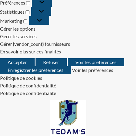
Préférences
Préférences
Statistiques
Statistiques
Marketing
Marketing
Gérer les options
Gérer les services
Gérer {vendor_count} fournisseurs
En savoir plus sur ces finalités
Accepter
Refuser
Voir les préférences
Enregistrer les préférences
Voir les préférences
Politique de cookies
Politique de confidentialité
Politique de confidentialité
Skip
to
content