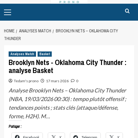
Primary
Menu
HOME
ANALYSES MATCH
BROOKLYN NETS – OKLAHOMA CITY
THUNDER
Analyses Match
Basket
Brooklyn Nets - Oklahoma City Thunder :
analyse Basket
Tedam's prono
17 mars 2026
0
Analyse Brooklyn Nets – Oklahoma City Thunder
(NBA, 19/03/2026 00:30) : tempo plutôt offensif ;
tendances points ; stats clés (attaque/défense,
forme, H2H). M…
Partager :
Facebook
X
Telegram
X