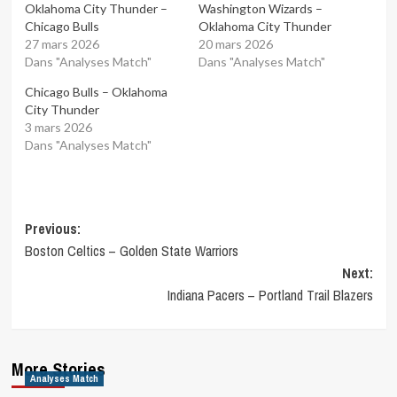
Oklahoma City Thunder –
Washington Wizards –
Chicago Bulls
Oklahoma City Thunder
27 mars 2026
20 mars 2026
Dans "Analyses Match"
Dans "Analyses Match"
Chicago Bulls – Oklahoma
City Thunder
3 mars 2026
Dans "Analyses Match"
Post
Previous:
Boston Celtics – Golden State Warriors
navigation
Next:
Indiana Pacers – Portland Trail Blazers
More Stories
Analyses Match