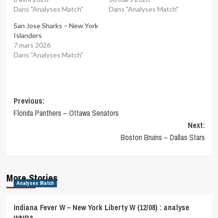
Dans "Analyses Match"
Dans "Analyses Match"
San Jose Sharks – New York
Islanders
7 mars 2026
Dans "Analyses Match"
Post
Previous:
Florida Panthers – Ottawa Senators
navigation
Next:
Boston Bruins – Dallas Stars
More Stories
Analyses Match
Indiana Fever W – New York Liberty W (12/08) : analyse