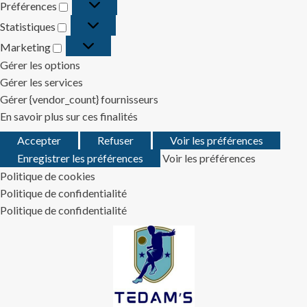
Préférences
Préférences
Statistiques
Statistiques
Marketing
Marketing
Gérer les options
Gérer les services
Gérer {vendor_count} fournisseurs
En savoir plus sur ces finalités
Accepter
Refuser
Voir les préférences
Enregistrer les préférences
Voir les préférences
Politique de cookies
Politique de confidentialité
Politique de confidentialité
Skip
to
content