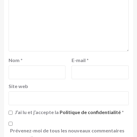
Nom
*
E-mail
*
Site web
J’ai lu et j’accepte la
Politique de confidentialité
*
Prévenez-moi de tous les nouveaux commentaires