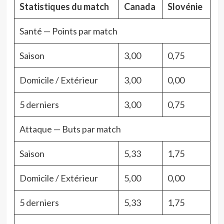
Statistiques du match
Canada
Slovénie
Santé — Points par match
Saison
3,00
0,75
Domicile / Extérieur
3,00
0,00
5 derniers
3,00
0,75
Attaque — Buts par match
Saison
5,33
1,75
Domicile / Extérieur
5,00
0,00
5 derniers
5,33
1,75