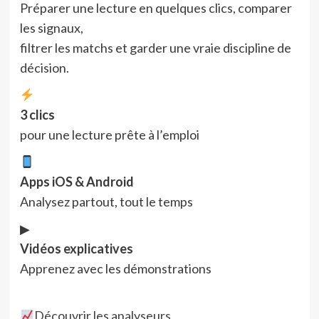
Préparer une lecture en quelques clics, comparer
les signaux,
filtrer les matchs et garder une vraie discipline de
décision.
3 clics
pour une lecture prête à l’emploi
Apps iOS & Android
Analysez partout, tout le temps
▶
Vidéos explicatives
Apprenez avec les démonstrations
Découvrir les analyseurs