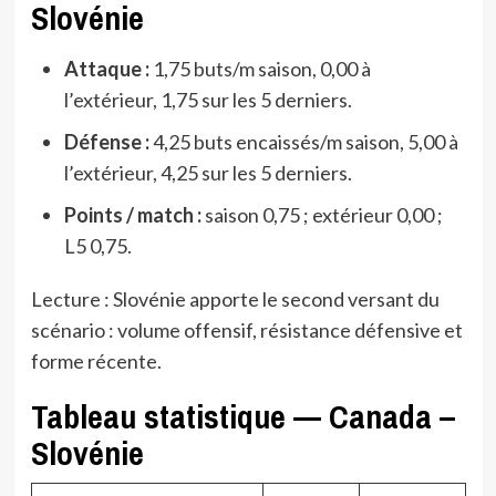
Slovénie
Attaque :
1,75 buts/m saison, 0,00 à
l’extérieur, 1,75 sur les 5 derniers.
Défense :
4,25 buts encaissés/m saison, 5,00 à
l’extérieur, 4,25 sur les 5 derniers.
Points / match :
saison 0,75 ; extérieur 0,00 ;
L5 0,75.
Lecture : Slovénie apporte le second versant du
scénario : volume offensif, résistance défensive et
forme récente.
Tableau statistique — Canada –
Slovénie