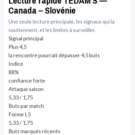
Lecture rapide TEDAM’S —
Canada – Slovénie
Une seule lecture principale, les signaux qui la
soutiennent, et les limites à surveiller.
Signal principal
Plus 4,5
la rencontre pourrait dépasser 4,5 buts
Indice
88%
confiance forte
Attaque saison
5,33 / 1,75
Buts par match
Forme L5
5,33 / 1,75
Buts marqués récents