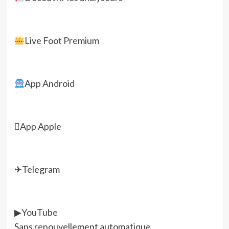
Live Foot Premium
App Android

App Apple
✈
Telegram
▶
YouTube
Sans renouvellement automatique