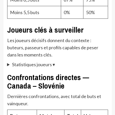
Moins 5,5 buts
0%
50%
Joueurs clés à surveiller
Les joueurs décisifs donnent du contexte :
buteurs, passeurs et profils capables de peser
dans les moments clés.
Statistiques joueurs
▾
Confrontations directes —
Canada – Slovénie
Dernières confrontations, avec total de buts et
vainqueur.