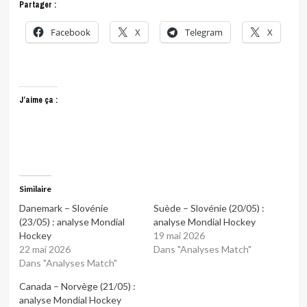
Partager :
Facebook
X
Telegram
X
J’aime ça :
Similaire
Danemark – Slovénie
Suède – Slovénie (20/05) :
(23/05) : analyse Mondial
analyse Mondial Hockey
Hockey
19 mai 2026
22 mai 2026
Dans "Analyses Match"
Dans "Analyses Match"
Canada – Norvège (21/05) :
analyse Mondial Hockey