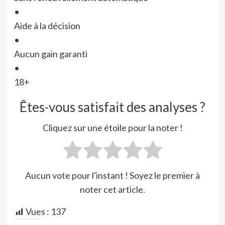
•
Aide à la décision
•
Aucun gain garanti
•
18+
Êtes-vous satisfait des analyses ?
Cliquez sur une étoile pour la noter !
Aucun vote pour l'instant ! Soyez le premier à
noter cet article.
Vues :
137