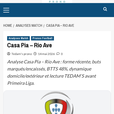
Primary
Menu
HOME
ANALYSES MATCH
CASA PIA – RIO AVE
Analyses Match
Pronos Football
Casa Pia – Rio Ave
Tedam's prono
14 mai 2026
0
Analyse Casa Pia – Rio Ave : forme récente, buts
marqués/encaissés, BTTS 48%, dynamique
domicile/extérieur et lecture TEDAM’S avant
Primeira Liga.