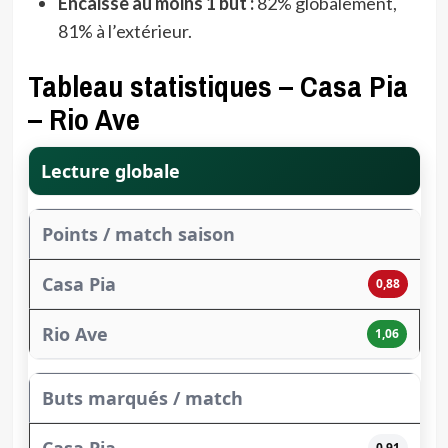
Encaisse au moins 1 but :
82% globalement,
81% à l’extérieur.
Tableau statistiques – Casa Pia
– Rio Ave
Lecture globale
Points / match saison
0,88
1,06
Buts marqués / match
0,91