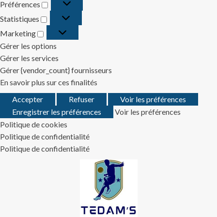
Préférences
Préférences
Statistiques
Statistiques
Marketing
Marketing
Gérer les options
Gérer les services
Gérer {vendor_count} fournisseurs
En savoir plus sur ces finalités
Accepter
Refuser
Voir les préférences
Enregistrer les préférences
Voir les préférences
Politique de cookies
Politique de confidentialité
Politique de confidentialité
Skip
to
content