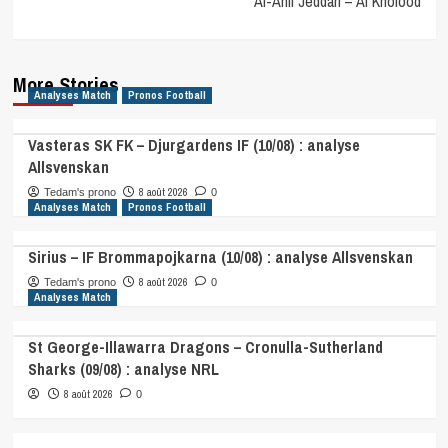
Al-Ahli Jeddah – Al Kholood
More Stories
Analyses Match
Pronos Football
Vasteras SK FK – Djurgardens IF (10/08) : analyse
Allsvenskan
8 août 2026
Tedam's prono
0
Analyses Match
Pronos Football
Sirius – IF Brommapojkarna (10/08) : analyse Allsvenskan
8 août 2026
Tedam's prono
0
Analyses Match
St George-Illawarra Dragons – Cronulla-Sutherland
Sharks (09/08) : analyse NRL
8 août 2026
0