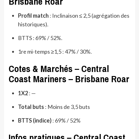
Brisbane Roar
Profil match
: Inclinaison ≤ 2,5 (agrégation des
historiques).
BTTS : 69% / 52%.
1re mi-temps ≥1,5 : 47% / 30%.
Cotes & Marchés – Central
Coast Mariners – Brisbane Roar
1X2
: —
Total buts
: Moins de 3,5 buts
BTTS (indice)
: 69% / 52%
Infos pratiques – Central Coast