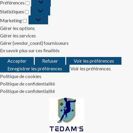
Préférences
Préférences
Statistiques
Statistiques
Marketing
Marketing
Gérer les options
Gérer les services
Gérer {vendor_count} fournisseurs
En savoir plus sur ces finalités
Accepter
Refuser
Voir les préférences
Enregistrer les préférences
Voir les préférences
Politique de cookies
Politique de confidentialité
Politique de confidentialité
Skip
to
content