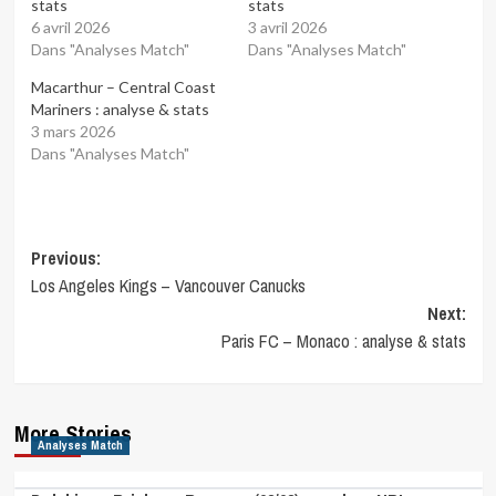
stats
stats
6 avril 2026
3 avril 2026
Dans "Analyses Match"
Dans "Analyses Match"
Macarthur – Central Coast
Mariners : analyse & stats
3 mars 2026
Dans "Analyses Match"
Post
Previous:
Los Angeles Kings – Vancouver Canucks
navigation
Next:
Paris FC – Monaco : analyse & stats
More Stories
Analyses Match