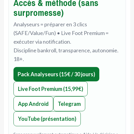
Accès & méthode (sans
surpromesse)
Analyseurs = préparer en 3 clics
(SAFE/Value/Fun) • Live Foot Premium =
exécuter via notification.
Discipline bankroll, transparence, autonomie.
18+.
Pack Analyseurs (15€ / 30 jours)
Live Foot Premium (15,99€)
App Android
Telegram
YouTube (présentation)