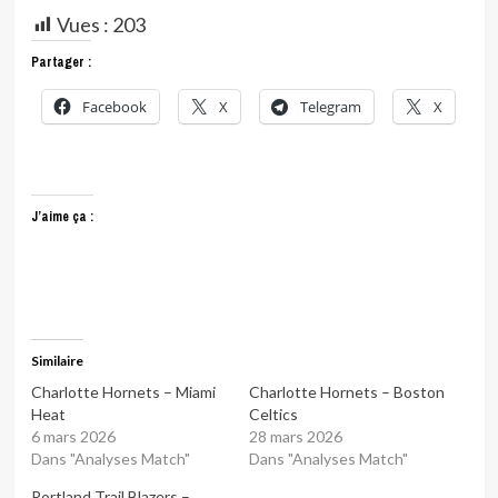
Vues :
203
Partager :
Facebook
X
Telegram
X
J’aime ça :
Similaire
Charlotte Hornets – Miami
Charlotte Hornets – Boston
Heat
Celtics
6 mars 2026
28 mars 2026
Dans "Analyses Match"
Dans "Analyses Match"
Portland Trail Blazers –