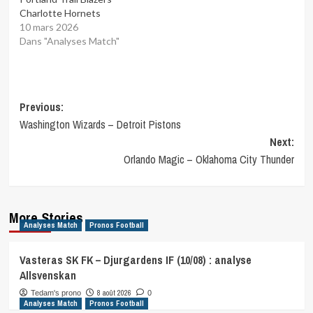
Charlotte Hornets
10 mars 2026
Dans "Analyses Match"
Post
Previous:
Washington Wizards – Detroit Pistons
navigation
Next:
Orlando Magic – Oklahoma City Thunder
More Stories
Analyses Match
Pronos Football
Vasteras SK FK – Djurgardens IF (10/08) : analyse
Allsvenskan
8 août 2026
Tedam's prono
0
Analyses Match
Pronos Football