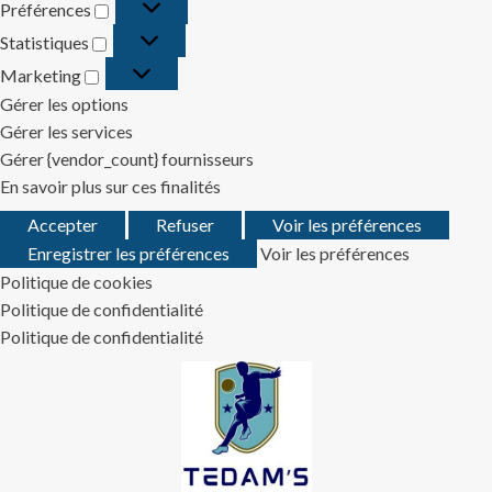
Préférences
Préférences
Statistiques
Statistiques
Marketing
Marketing
Gérer les options
Gérer les services
Gérer {vendor_count} fournisseurs
En savoir plus sur ces finalités
Accepter
Refuser
Voir les préférences
Enregistrer les préférences
Voir les préférences
Politique de cookies
Politique de confidentialité
Politique de confidentialité
Skip
to
content