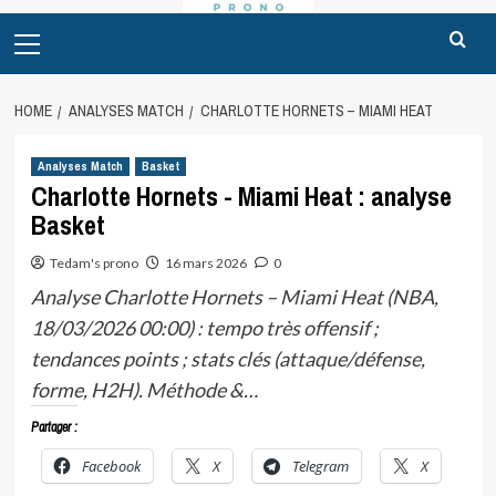
Primary
Menu
HOME
ANALYSES MATCH
CHARLOTTE HORNETS – MIAMI HEAT
Analyses Match
Basket
Charlotte Hornets - Miami Heat : analyse
Basket
Tedam's prono
16 mars 2026
0
Analyse Charlotte Hornets – Miami Heat (NBA,
18/03/2026 00:00) : tempo très offensif ;
tendances points ; stats clés (attaque/défense,
forme, H2H). Méthode &…
Partager :
Facebook
X
Telegram
X