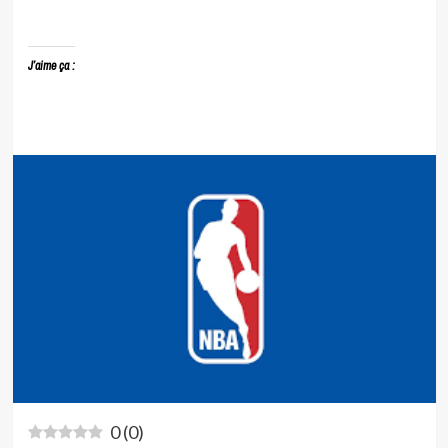
J’aime ça :
0
(
0
)