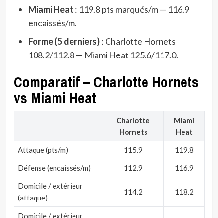
Miami Heat
: 119.8 pts marqués/m — 116.9
encaissés/m.
Forme (5 derniers)
: Charlotte Hornets
108.2/112.8 — Miami Heat 125.6/117.0.
Comparatif – Charlotte Hornets
vs Miami Heat
Charlotte
Miami
Hornets
Heat
Attaque (pts/m)
115.9
119.8
Défense (encaissés/m)
112.9
116.9
Domicile / extérieur
114.2
118.2
(attaque)
Domicile / extérieur