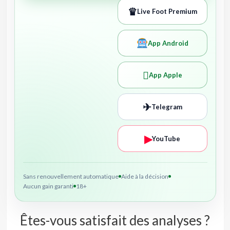
♛
Live Foot Premium
App Android

App Apple
✈
Telegram
▶
YouTube
Sans renouvellement automatique
Aide à la décision
Aucun gain garanti
18+
Êtes-vous satisfait des analyses ?