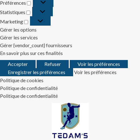
Préférences
Préférences
Statistiques
Statistiques
Marketing
Marketing
Gérer les options
Gérer les services
Gérer {vendor_count} fournisseurs
En savoir plus sur ces finalités
Accepter
Refuser
Voir les préférences
Enregistrer les préférences
Voir les préférences
Politique de cookies
Politique de confidentialité
Politique de confidentialité
Skip
to
content