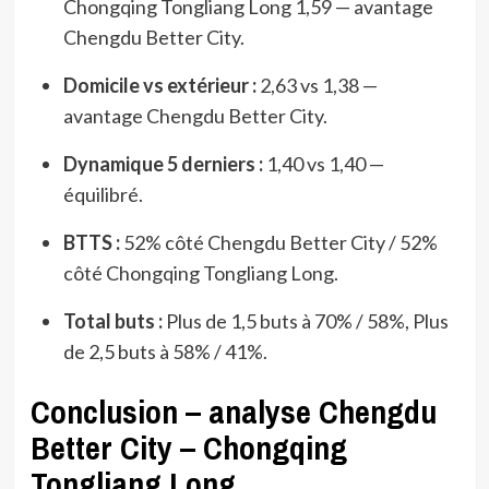
Chongqing Tongliang Long 1,59 — avantage
Chengdu Better City.
Domicile vs extérieur :
2,63 vs 1,38 —
avantage Chengdu Better City.
Dynamique 5 derniers :
1,40 vs 1,40 —
équilibré.
BTTS :
52% côté Chengdu Better City / 52%
côté Chongqing Tongliang Long.
Total buts :
Plus de 1,5 buts à 70% / 58%, Plus
de 2,5 buts à 58% / 41%.
Conclusion – analyse Chengdu
Better City – Chongqing
Tongliang Long