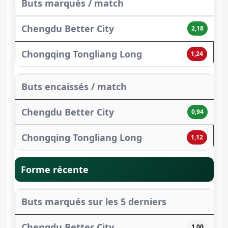
Buts marqués / match
2,18
1,24
Buts encaissés / match
0,94
1,12
Forme récente
Buts marqués sur les 5 derniers
1,00