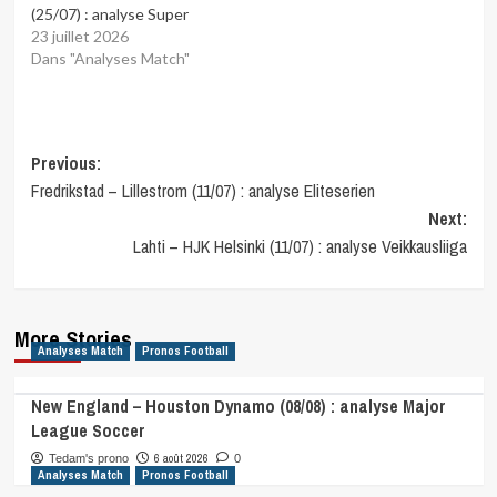
(25/07) : analyse Super
23 juillet 2026
Dans "Analyses Match"
Post
Previous:
Fredrikstad – Lillestrom (11/07) : analyse Eliteserien
navigation
Next:
Lahti – HJK Helsinki (11/07) : analyse Veikkausliiga
More Stories
Analyses Match
Pronos Football
New England – Houston Dynamo (08/08) : analyse Major
League Soccer
6 août 2026
Tedam's prono
0
Analyses Match
Pronos Football