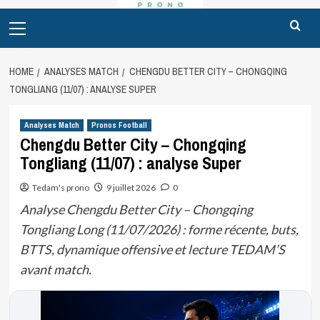
Primary
Menu
HOME
ANALYSES MATCH
CHENGDU BETTER CITY – CHONGQING
TONGLIANG (11/07) : ANALYSE SUPER
Analyses Match
Pronos Football
Chengdu Better City – Chongqing
Tongliang (11/07) : analyse Super
Tedam's prono
9 juillet 2026
0
Analyse Chengdu Better City – Chongqing
Tongliang Long (11/07/2026) : forme récente, buts,
BTTS, dynamique offensive et lecture TEDAM’S
avant match.