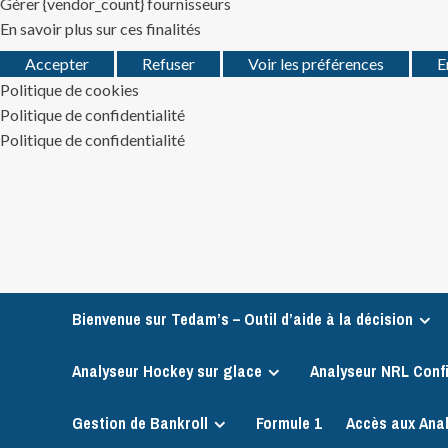
Gérer {vendor_count} fournisseurs
En savoir plus sur ces finalités
Accepter
Refuser
Voir les préférences
E
Politique de cookies
Politique de confidentialité
Politique de confidentialité
Skip
to
content
Bienvenue sur Tedam’s – Outil d’aide à la décision
Analyseur Hockey sur glace
Analyseur NRL Conf
Gestion de Bankroll
Formule 1
Accès aux Ana