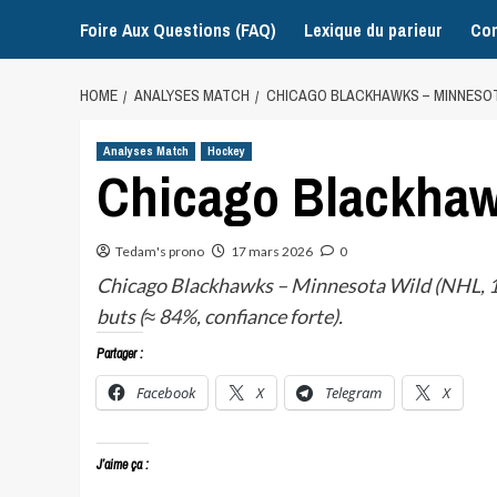
Foire Aux Questions (FAQ)
Lexique du parieur
Con
HOME
ANALYSES MATCH
CHICAGO BLACKHAWKS – MINNESOT
Analyses Match
Hockey
Chicago Blackhaw
Tedam's prono
17 mars 2026
0
Chicago Blackhawks – Minnesota Wild (NHL, 18/
buts (≈ 84%, confiance forte).
Partager :
Facebook
X
Telegram
X
J’aime ça :