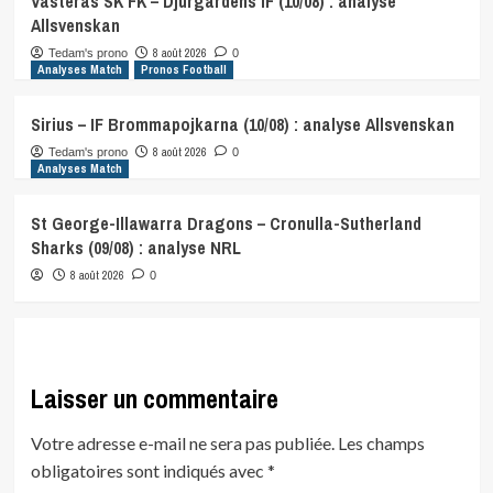
Vasteras SK FK – Djurgardens IF (10/08) : analyse
Allsvenskan
8 août 2026
Tedam's prono
0
Analyses Match
Pronos Football
Sirius – IF Brommapojkarna (10/08) : analyse Allsvenskan
8 août 2026
Tedam's prono
0
Analyses Match
St George-Illawarra Dragons – Cronulla-Sutherland
Sharks (09/08) : analyse NRL
8 août 2026
0
Laisser un commentaire
Votre adresse e-mail ne sera pas publiée.
Les champs
obligatoires sont indiqués avec
*