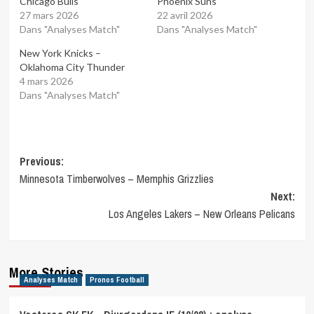
Chicago Bulls
Phoenix Suns
27 mars 2026
22 avril 2026
Dans "Analyses Match"
Dans "Analyses Match"
New York Knicks –
Oklahoma City Thunder
4 mars 2026
Dans "Analyses Match"
Post
Previous:
Minnesota Timberwolves – Memphis Grizzlies
navigation
Next:
Los Angeles Lakers – New Orleans Pelicans
More Stories
Analyses Match
Pronos Football