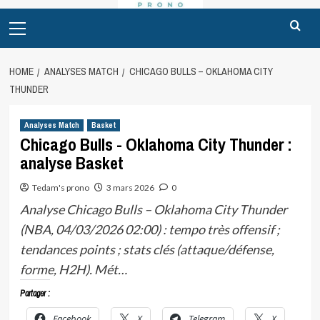
Primary
Menu
HOME
ANALYSES MATCH
CHICAGO BULLS – OKLAHOMA CITY
THUNDER
Analyses Match
Basket
Chicago Bulls - Oklahoma City Thunder :
analyse Basket
Tedam's prono
3 mars 2026
0
Analyse Chicago Bulls – Oklahoma City Thunder
(NBA, 04/03/2026 02:00) : tempo très offensif ;
tendances points ; stats clés (attaque/défense,
forme, H2H). Mét…
Partager :
Facebook
X
Telegram
X