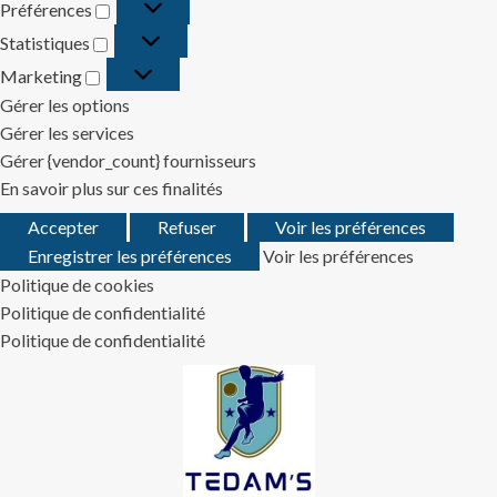
Préférences
Préférences
Statistiques
Statistiques
Marketing
Marketing
Gérer les options
Gérer les services
Gérer {vendor_count} fournisseurs
En savoir plus sur ces finalités
Accepter
Refuser
Voir les préférences
Enregistrer les préférences
Voir les préférences
Politique de cookies
Politique de confidentialité
Politique de confidentialité
Skip
to
content