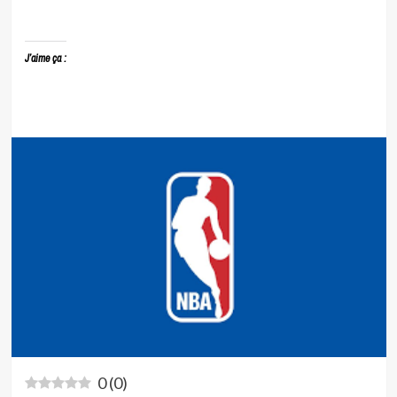
J’aime ça :
0
(
0
)