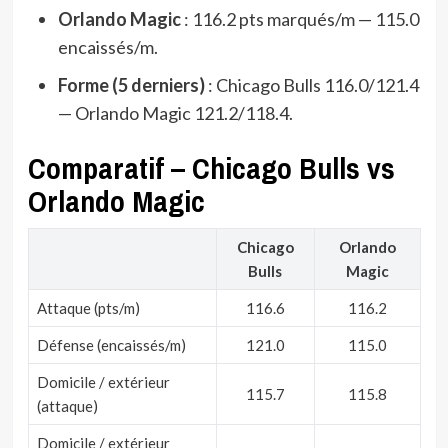
Orlando Magic
: 116.2 pts marqués/m — 115.0
encaissés/m.
Forme (5 derniers)
: Chicago Bulls 116.0/121.4
— Orlando Magic 121.2/118.4.
Comparatif – Chicago Bulls vs
Orlando Magic
Chicago
Orlando
Bulls
Magic
Attaque (pts/m)
116.6
116.2
Défense (encaissés/m)
121.0
115.0
Domicile / extérieur
115.7
115.8
(attaque)
Domicile / extérieur