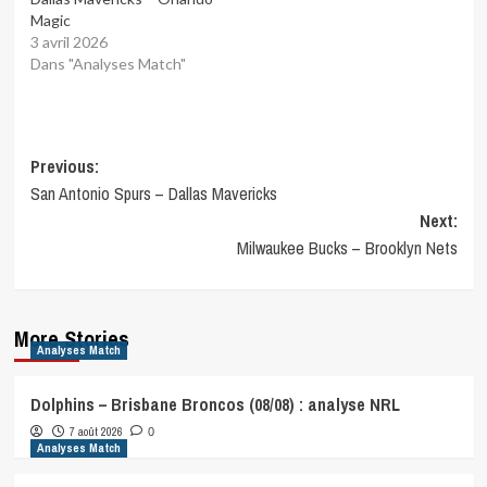
Magic
3 avril 2026
Dans "Analyses Match"
Post
Previous:
San Antonio Spurs – Dallas Mavericks
navigation
Next:
Milwaukee Bucks – Brooklyn Nets
More Stories
Analyses Match
Dolphins – Brisbane Broncos (08/08) : analyse NRL
7 août 2026
0
Analyses Match