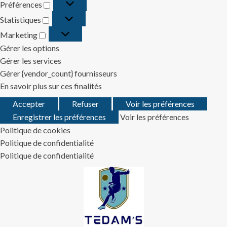
Préférences
Préférences
Statistiques
Statistiques
Marketing
Marketing
Gérer les options
Gérer les services
Gérer {vendor_count} fournisseurs
En savoir plus sur ces finalités
Accepter
Refuser
Voir les préférences
Enregistrer les préférences
Voir les préférences
Politique de cookies
Politique de confidentialité
Politique de confidentialité
Skip
to
content