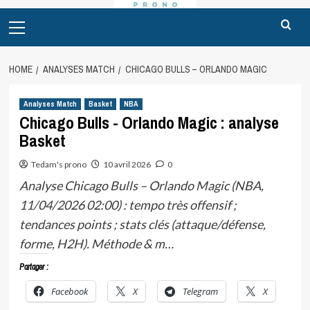
Primary
Menu
HOME
ANALYSES MATCH
CHICAGO BULLS – ORLANDO MAGIC
Analyses Match
Basket
NBA
Chicago Bulls - Orlando Magic : analyse
Basket
Tedam's prono
10 avril 2026
0
Analyse Chicago Bulls – Orlando Magic (NBA,
11/04/2026 02:00) : tempo très offensif ;
tendances points ; stats clés (attaque/défense,
forme, H2H). Méthode & m…
Partager :
Facebook
X
Telegram
X