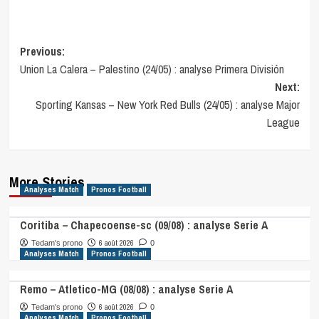
Post
Previous:
Union La Calera – Palestino (24/05) : analyse Primera División
navigation
Next:
Sporting Kansas – New York Red Bulls (24/05) : analyse Major
League
More Stories
Analyses Match
Pronos Football
Coritiba – Chapecoense-sc (09/08) : analyse Serie A
6 août 2026
Tedam's prono
0
Analyses Match
Pronos Football
Remo – Atletico-MG (08/08) : analyse Serie A
6 août 2026
Tedam's prono
0
Analyses Match
Pronos Football