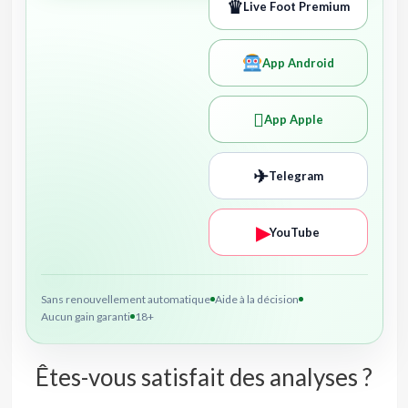
♛
Live Foot Premium
App Android

App Apple
✈
Telegram
▶
YouTube
Sans renouvellement automatique
Aide à la décision
Aucun gain garanti
18+
Êtes-vous satisfait des analyses ?