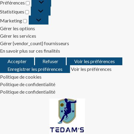
Préférences
Préférences
Statistiques
Statistiques
Marketing
Marketing
Gérer les options
Gérer les services
Gérer {vendor_count} fournisseurs
En savoir plus sur ces finalités
Accepter
Refuser
Voir les préférences
Enregistrer les préférences
Voir les préférences
Politique de cookies
Politique de confidentialité
Politique de confidentialité
Skip
to
content