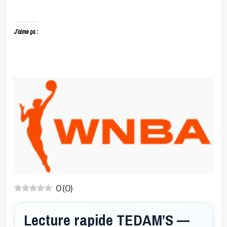
J’aime ça :
0
(
0
)
Lecture rapide TEDAM’S —