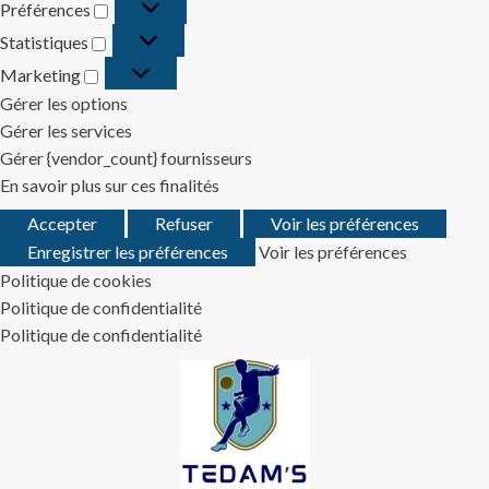
Préférences
Préférences
Statistiques
Statistiques
Marketing
Marketing
Gérer les options
Gérer les services
Gérer {vendor_count} fournisseurs
En savoir plus sur ces finalités
Accepter
Refuser
Voir les préférences
Enregistrer les préférences
Voir les préférences
Politique de cookies
Politique de confidentialité
Politique de confidentialité
Skip
to
content