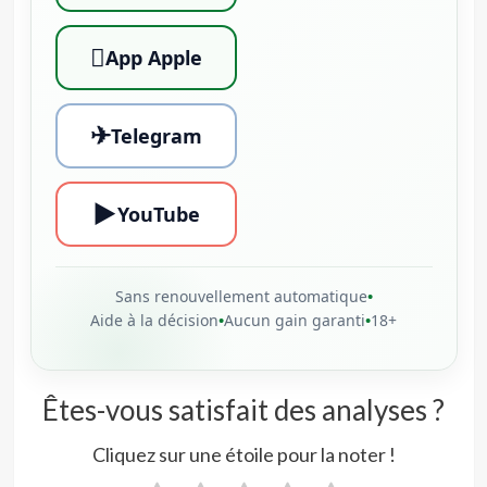

App Apple
✈
Telegram
▶
YouTube
Sans renouvellement automatique
•
Aide à la décision
•
Aucun gain garanti
•
18+
Êtes-vous satisfait des analyses ?
Cliquez sur une étoile pour la noter !