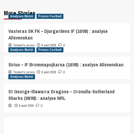
More Stories
Analyses Match
Pronos Football
Vasteras SK FK – Djurgardens IF (10/08) : analyse
Allsvenskan
8 août 2026
Tedam's prono
0
Analyses Match
Pronos Football
Sirius – IF Brommapojkarna (10/08) : analyse Allsvenskan
8 août 2026
Tedam's prono
0
Analyses Match
St George-Illawarra Dragons – Cronulla-Sutherland
Sharks (09/08) : analyse NRL
8 août 2026
0