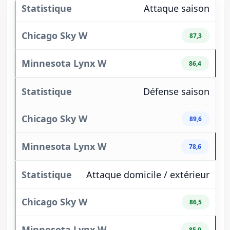
Attaque saison
87,3
86,4
Défense saison
89,6
78,6
Attaque domicile / extérieur
86,5
85,0