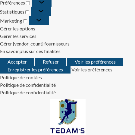
Préférences
Préférences
Statistiques
Statistiques
Marketing
Marketing
Gérer les options
Gérer les services
Gérer {vendor_count} fournisseurs
En savoir plus sur ces finalités
Accepter
Refuser
Voir les préférences
Enregistrer les préférences
Voir les préférences
Politique de cookies
Politique de confidentialité
Politique de confidentialité
Skip
to
content