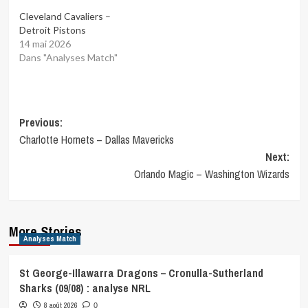
Cleveland Cavaliers –
Detroit Pistons
14 mai 2026
Dans "Analyses Match"
Post
Previous:
Charlotte Hornets – Dallas Mavericks
navigation
Next:
Orlando Magic – Washington Wizards
More Stories
Analyses Match
St George-Illawarra Dragons – Cronulla-Sutherland
Sharks (09/08) : analyse NRL
8 août 2026
0