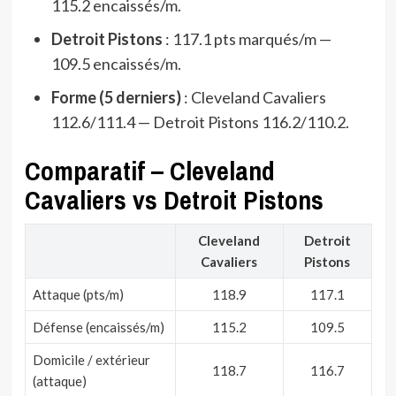
115.2 encaissés/m.
Detroit Pistons
: 117.1 pts marqués/m —
109.5 encaissés/m.
Forme (5 derniers)
: Cleveland Cavaliers
112.6/111.4 — Detroit Pistons 116.2/110.2.
Comparatif – Cleveland
Cavaliers vs Detroit Pistons
Cleveland
Detroit
Cavaliers
Pistons
Attaque (pts/m)
118.9
117.1
Défense (encaissés/m)
115.2
109.5
Domicile / extérieur
118.7
116.7
(attaque)