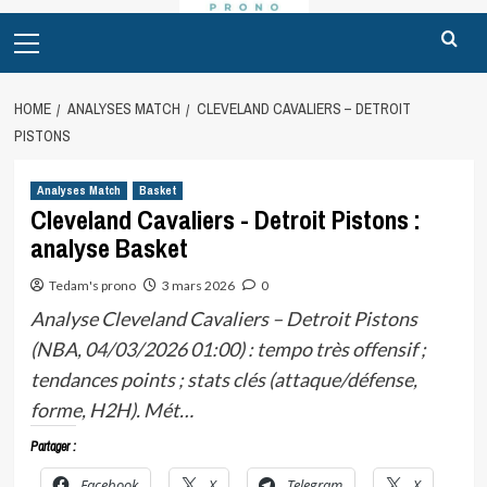
Primary
Menu
HOME
ANALYSES MATCH
CLEVELAND CAVALIERS – DETROIT
PISTONS
Analyses Match
Basket
Cleveland Cavaliers - Detroit Pistons :
analyse Basket
Tedam's prono
3 mars 2026
0
Analyse Cleveland Cavaliers – Detroit Pistons
(NBA, 04/03/2026 01:00) : tempo très offensif ;
tendances points ; stats clés (attaque/défense,
forme, H2H). Mét…
Partager :
Facebook
X
Telegram
X