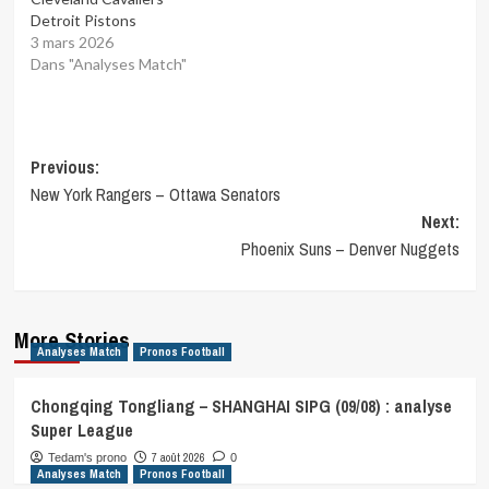
Detroit Pistons
3 mars 2026
Dans "Analyses Match"
Post
Previous:
New York Rangers – Ottawa Senators
navigation
Next:
Phoenix Suns – Denver Nuggets
More Stories
Analyses Match
Pronos Football
Chongqing Tongliang – SHANGHAI SIPG (09/08) : analyse
Super League
7 août 2026
Tedam's prono
0
Analyses Match
Pronos Football