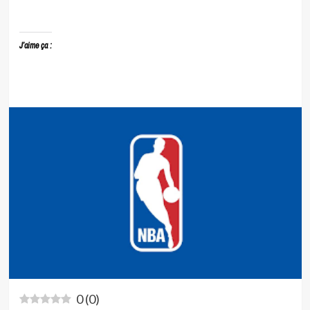
J’aime ça :
0
(
0
)