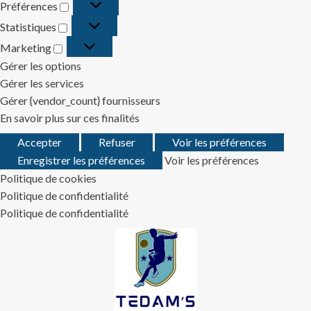
Préférences
Préférences
Statistiques
Statistiques
Marketing
Marketing
Gérer les options
Gérer les services
Gérer {vendor_count} fournisseurs
En savoir plus sur ces finalités
Accepter
Refuser
Voir les préférences
Enregistrer les préférences
Voir les préférences
Politique de cookies
Politique de confidentialité
Politique de confidentialité
Skip
to
content