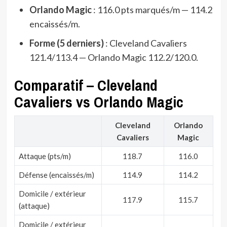
Orlando Magic
: 116.0 pts marqués/m — 114.2
encaissés/m.
Forme (5 derniers)
: Cleveland Cavaliers
121.4/113.4 — Orlando Magic 112.2/120.0.
Comparatif – Cleveland
Cavaliers vs Orlando Magic
Cleveland
Orlando
Cavaliers
Magic
Attaque (pts/m)
118.7
116.0
Défense (encaissés/m)
114.9
114.2
Domicile / extérieur
117.9
115.7
(attaque)
Domicile / extérieur