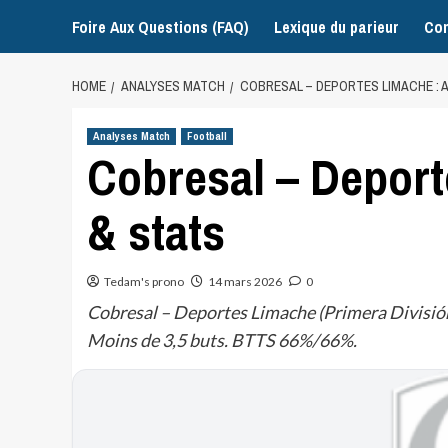
Foire Aux Questions (FAQ)
Lexique du parieur
Con
HOME
ANALYSES MATCH
COBRESAL – DEPORTES LIMACHE : 
Analyses Match
Football
Cobresal – Deport
& stats
Tedam's prono
14 mars 2026
0
Cobresal – Deportes Limache (Primera División
Moins de 3,5 buts. BTTS 66%/66%.