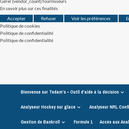
Gérer {vendor_count} fournisseurs
En savoir plus sur ces finalités
Accepter
Refuser
Voir les préférences
E
Politique de cookies
Politique de confidentialité
Politique de confidentialité
Skip
to
content
Bienvenue sur Tedam’s – Outil d’aide à la décision
Analyseur Hockey sur glace
Analyseur NRL Conf
Gestion de Bankroll
Formule 1
Accès aux Ana