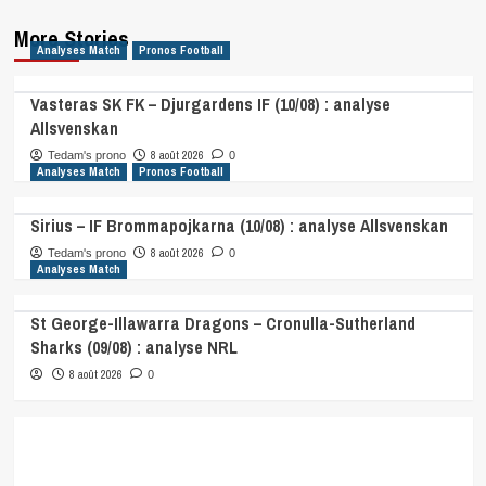
More Stories
Analyses Match
Pronos Football
Vasteras SK FK – Djurgardens IF (10/08) : analyse
Allsvenskan
8 août 2026
Tedam's prono
0
Analyses Match
Pronos Football
Sirius – IF Brommapojkarna (10/08) : analyse Allsvenskan
8 août 2026
Tedam's prono
0
Analyses Match
St George-Illawarra Dragons – Cronulla-Sutherland
Sharks (09/08) : analyse NRL
8 août 2026
0