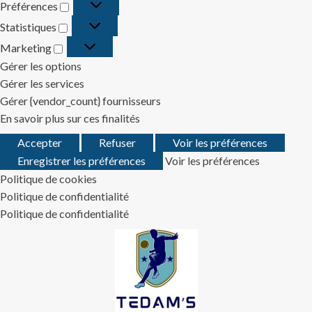
Préférences
Préférences
Statistiques
Statistiques
Marketing
Marketing
Gérer les options
Gérer les services
Gérer {vendor_count} fournisseurs
En savoir plus sur ces finalités
Accepter
Refuser
Voir les préférences
Enregistrer les préférences
Voir les préférences
Politique de cookies
Politique de confidentialité
Politique de confidentialité
Skip
to
content