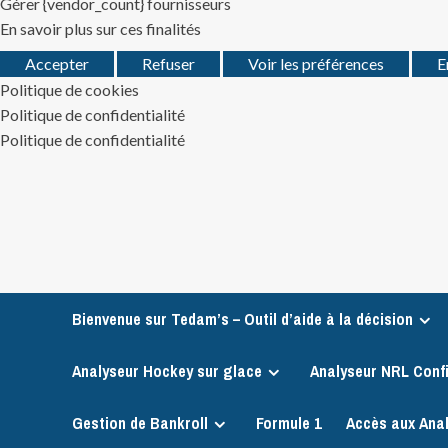
Gérer {vendor_count} fournisseurs
En savoir plus sur ces finalités
Accepter
Refuser
Voir les préférences
E
Politique de cookies
Politique de confidentialité
Politique de confidentialité
Skip
to
content
Bienvenue sur Tedam’s – Outil d’aide à la décision
Analyseur Hockey sur glace
Analyseur NRL Conf
Gestion de Bankroll
Formule 1
Accès aux Ana