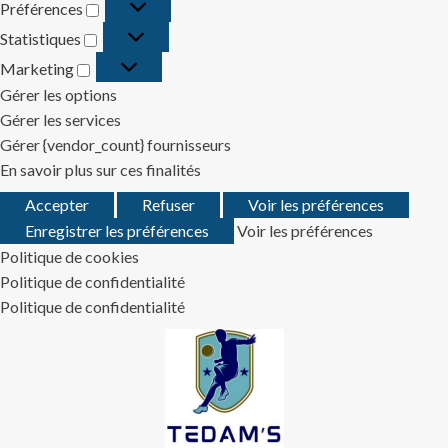
Préférences
Préférences
Statistiques
Statistiques
Marketing
Marketing
Gérer les options
Gérer les services
Gérer {vendor_count} fournisseurs
En savoir plus sur ces finalités
Accepter
Refuser
Voir les préférences
Enregistrer les préférences
Voir les préférences
Politique de cookies
Politique de confidentialité
Politique de confidentialité
Skip
to
content