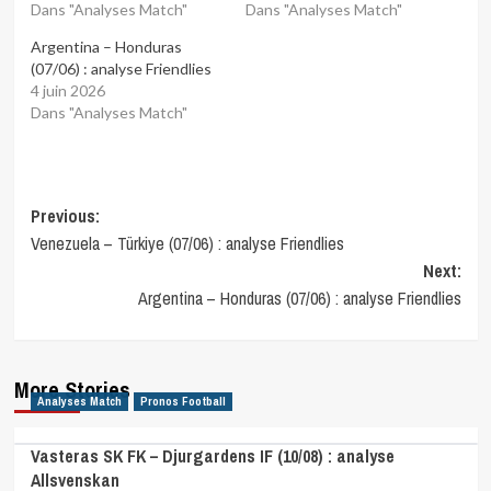
Dans "Analyses Match"
Dans "Analyses Match"
Argentina – Honduras
(07/06) : analyse Friendlies
4 juin 2026
Dans "Analyses Match"
Post
Previous:
Venezuela – Türkiye (07/06) : analyse Friendlies
navigation
Next:
Argentina – Honduras (07/06) : analyse Friendlies
More Stories
Analyses Match
Pronos Football
Vasteras SK FK – Djurgardens IF (10/08) : analyse
Allsvenskan