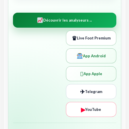
Découvrir les analyseurs
→
♛
Live Foot Premium
App Android

App Apple
✈
Telegram
▶
YouTube