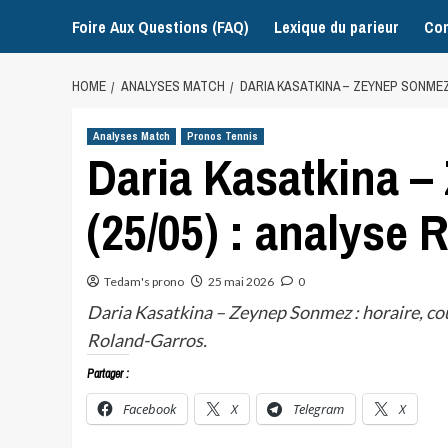
Foire Aux Questions (FAQ)
Lexique du parieur
Con
HOME
ANALYSES MATCH
DARIA KASATKINA – ZEYNEP SONMEZ
Analyses Match
Pronos Tennis
Daria Kasatkina 
(25/05) : analyse
Tedam's prono
25 mai 2026
0
Daria Kasatkina – Zeynep Sonmez : horaire, cour
Roland-Garros.
Partager :
Facebook
X
Telegram
X