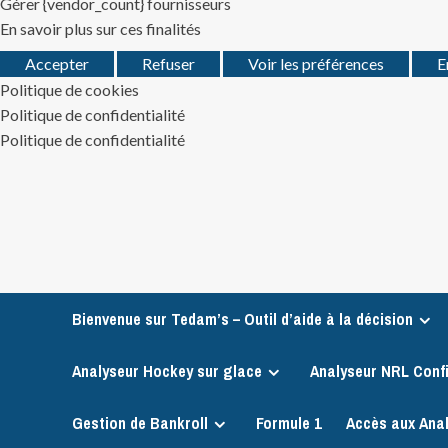
Gérer {vendor_count} fournisseurs
En savoir plus sur ces finalités
Accepter
Refuser
Voir les préférences
E
Politique de cookies
Politique de confidentialité
Politique de confidentialité
Skip
to
content
Bienvenue sur Tedam’s – Outil d’aide à la décision
Analyseur Hockey sur glace
Analyseur NRL Conf
Gestion de Bankroll
Formule 1
Accès aux Ana